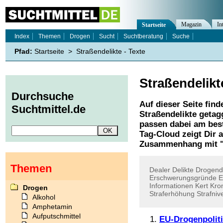
Magazin
In
Startseite
Index
Themen
Drogen
Sucht
Suchtberatung
Suche
Pfad:
Startseite
>
Straßendelikte - Texte
Straßendelikt
Durchsuche
Auf dieser Seite find
Suchtmittel.de
Straßendelikte
getagg
passen dabei am best
Tag-Cloud zeigt Dir 
Zusammenhang mit 
Themen
Dealer
Delikte
Drogende
Erschwerungsgründe
E
Informationen
Kert
Kro
Drogen
Straferhöhung
Strafniv
Alkohol
Amphetamin
Aufputschmittel
EU-Drogenpoliti