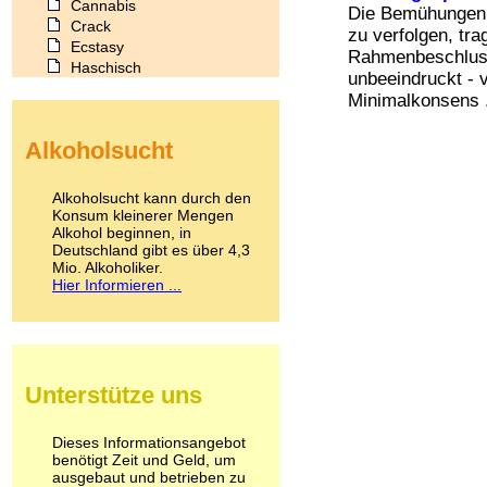
Cannabis
Die Bemühungen 
Crack
zu verfolgen, tra
Ecstasy
Rahmenbeschluss
Haschisch
unbeeindruckt - v
Heroin
Minimalkonsens .
Ibogain
Koffein
Alkoholsucht
Kokain
Lachgas
LSD
Alkoholsucht kann durch den
Marihuana
Konsum kleinerer Mengen
Alkohol beginnen, in
Medikamente
Deutschland gibt es über 4,3
Meskalin
Mio. Alkoholiker.
Metamphetamin
Hier Informieren ...
Methadon
Morphin
Muskatnuss
Nikotin
Opium
Unterstütze uns
Pilze
Poppers
Psychopharmaka
Dieses Informationsangebot
benötigt Zeit und Geld, um
Schlafmittel
ausgebaut und betrieben zu
Schmerzmittel