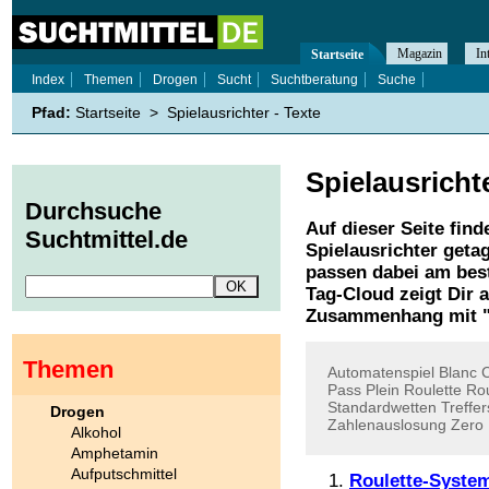
Magazin
In
Startseite
Index
Themen
Drogen
Sucht
Suchtberatung
Suche
Pfad:
Startseite
>
Spielausrichter - Texte
Spielausricht
Durchsuche
Auf dieser Seite find
Suchtmittel.de
Spielausrichter
getag
passen dabei am best
Tag-Cloud zeigt Dir 
Zusammenhang mit 
Themen
Automatenspiel
Blanc
Pass
Plein
Roulette
Rou
Standardwetten
Treffer
Drogen
Zahlenauslosung
Zero
Alkohol
Amphetamin
Aufputschmittel
Roulette-Syste