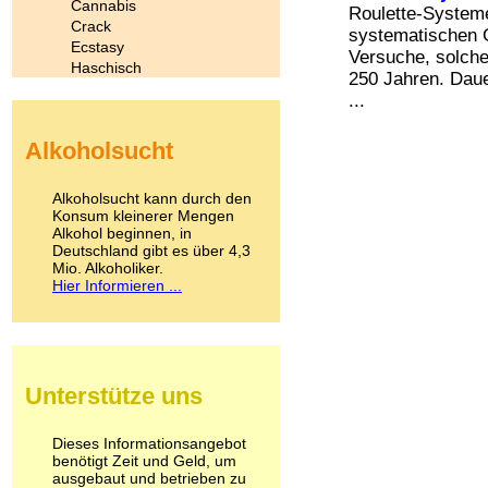
Cannabis
Roulette-Systeme
Crack
systematischen G
Ecstasy
Versuche, solche
Haschisch
250 Jahren. Daue
Heroin
...
Ibogain
Koffein
Alkoholsucht
Kokain
Lachgas
LSD
Alkoholsucht kann durch den
Marihuana
Konsum kleinerer Mengen
Alkohol beginnen, in
Medikamente
Deutschland gibt es über 4,3
Meskalin
Mio. Alkoholiker.
Metamphetamin
Hier Informieren ...
Methadon
Morphin
Muskatnuss
Nikotin
Opium
Unterstütze uns
Pilze
Poppers
Psychopharmaka
Dieses Informationsangebot
benötigt Zeit und Geld, um
Schlafmittel
ausgebaut und betrieben zu
Schmerzmittel