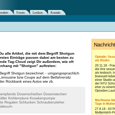
teraktiv
Forum
Lexikon
Kontakt
Du alle Artikel, die mit dem Begriff
Shotgun
rsten Einträge passen dabei am besten zu
ende Tag-Cloud zeigt Dir außerdem, wie oft
nhang mit "
Shotgun
" auftreten:
Begriff Shotgun bezeichnet: - umgangssprachlich
 Limousine bzw Coupe auf dem Beifahrersitz
 der Rückbank eines Autos wie zb.
senpfands
Dosenschießen
Dosenstechen
äller
Kohlensäure
Kosakenpumpe
te
Regalen
Schlucken
Schraubenzieher
Vakuum