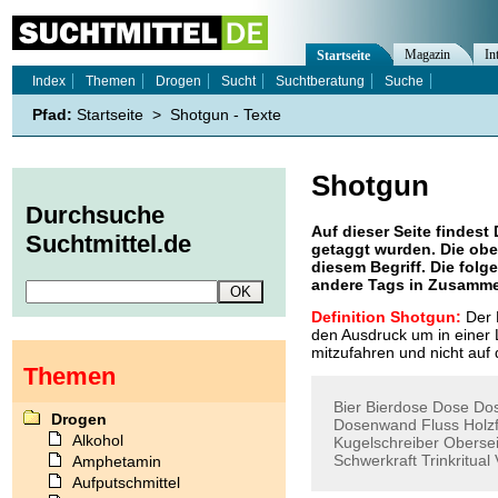
Magazin
In
Startseite
Index
Themen
Drogen
Sucht
Suchtberatung
Suche
Pfad:
Startseite
>
Shotgun - Texte
Shotgun
Durchsuche
Auf dieser Seite findest 
Suchtmittel.de
getaggt wurden. Die obe
diesem Begriff. Die folg
andere Tags in Zusamme
Definition Shotgun:
Der 
den Ausdruck um in einer
mitzufahren und nicht auf
Themen
Bier
Bierdose
Dose
Do
Drogen
Dosenwand
Fluss
Holzf
Alkohol
Kugelschreiber
Obersei
Schwerkraft
Trinkritual
Amphetamin
Aufputschmittel