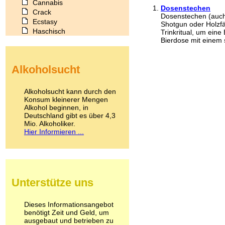
Cannabis
Dosenstechen
Crack
Dosenstechen (auc
Ecstasy
Shotgun oder Holzfäl
Haschisch
Trinkritual, um eine
Bierdose mit einem s
Heroin
Ibogain
Koffein
Alkoholsucht
Kokain
Lachgas
LSD
Alkoholsucht kann durch den
Marihuana
Konsum kleinerer Mengen
Alkohol beginnen, in
Medikamente
Deutschland gibt es über 4,3
Meskalin
Mio. Alkoholiker.
Metamphetamin
Hier Informieren ...
Methadon
Morphin
Muskatnuss
Nikotin
Opium
Unterstütze uns
Pilze
Poppers
Psychopharmaka
Dieses Informationsangebot
benötigt Zeit und Geld, um
Schlafmittel
ausgebaut und betrieben zu
Schmerzmittel