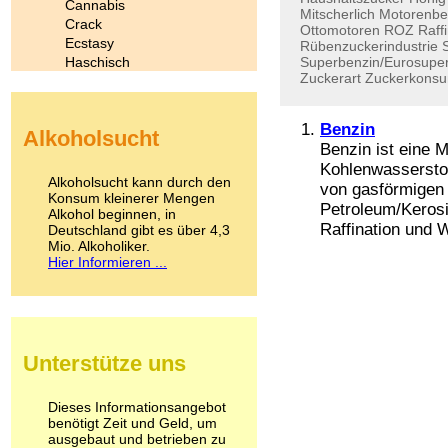
Cannabis
Mitscherlich
Motorenbe
Crack
Ottomotoren
ROZ
Raff
Ecstasy
Rübenzuckerindustrie
Haschisch
Superbenzin/Eurosupe
Zuckerart
Zuckerkons
Heroin
Ibogain
Koffein
Benzin
Alkoholsucht
Kokain
Benzin ist eine 
Lachgas
Kohlenwassersto
LSD
Alkoholsucht kann durch den
von gasförmigen
Marihuana
Konsum kleinerer Mengen
Petroleum/Kerosi
Alkohol beginnen, in
Medikamente
Raffination und 
Deutschland gibt es über 4,3
Meskalin
Mio. Alkoholiker.
Metamphetamin
Hier Informieren ...
Methadon
Morphin
Muskatnuss
Nikotin
Opium
Unterstütze uns
Pilze
Poppers
Psychopharmaka
Dieses Informationsangebot
benötigt Zeit und Geld, um
Schlafmittel
ausgebaut und betrieben zu
Schmerzmittel