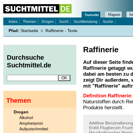
Magazin
In
Startseite
Index
Themen
Drogen
Sucht
Suchtberatung
Suche
Pfad:
Startseite
>
Raffinerie - Texte
Raffinerie
Durchsuche
Auf dieser Seite find
Suchtmittel.de
Raffinerie
getaggt wu
dabei am besten zu d
zeigt Dir außerdem,
mit "
Raffinerie
" auft
Definition Raffinerie:
Themen
Naturstoffen durch Re
Produkte herstellt.
Drogen
Alkohol
Additive
Benzinalterun
Amphetamin
Erdöl
Flugbenzin
Fruch
Aufputschmittel
Haushaltszucker
Honig