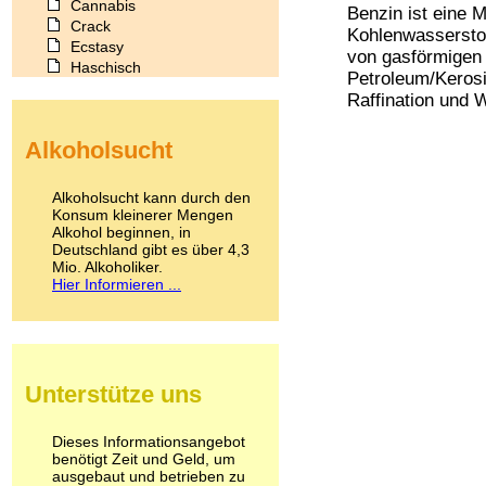
Cannabis
Benzin ist eine 
Crack
Kohlenwassersto
Ecstasy
von gasförmigen
Haschisch
Petroleum/Kerosi
Heroin
Raffination und 
Ibogain
Koffein
Alkoholsucht
Kokain
Lachgas
LSD
Alkoholsucht kann durch den
Marihuana
Konsum kleinerer Mengen
Alkohol beginnen, in
Medikamente
Deutschland gibt es über 4,3
Meskalin
Mio. Alkoholiker.
Metamphetamin
Hier Informieren ...
Methadon
Morphin
Muskatnuss
Nikotin
Opium
Unterstütze uns
Pilze
Poppers
Psychopharmaka
Dieses Informationsangebot
benötigt Zeit und Geld, um
Schlafmittel
ausgebaut und betrieben zu
Schmerzmittel