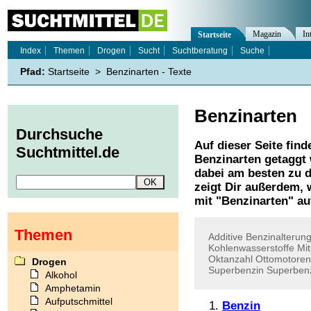
Magazin
In
Startseite
Index
Themen
Drogen
Sucht
Suchtberatung
Suche
Pfad:
Startseite
>
Benzinarten - Texte
Benzinarten
Durchsuche
Auf dieser Seite find
Suchtmittel.de
Benzinarten
getaggt 
dabei am besten zu d
zeigt Dir außerdem,
mit "
Benzinarten
" au
Themen
Additive
Benzinalterun
Kohlenwasserstoffe
Mit
Oktanzahl
Ottomotoren
Drogen
Superbenzin
Superben
Alkohol
Amphetamin
Aufputschmittel
Benzin