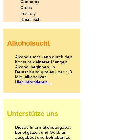
Cannabis
Crack
Ecstasy
Haschisch
Heroin
Ibogain
Koffein
Alkoholsucht
Kokain
Lachgas
LSD
Alkoholsucht kann durch den
Marihuana
Konsum kleinerer Mengen
Alkohol beginnen, in
Medikamente
Deutschland gibt es über 4,3
Meskalin
Mio. Alkoholiker.
Metamphetamin
Hier Informieren ...
Methadon
Morphin
Muskatnuss
Nikotin
Opium
Unterstütze uns
Pilze
Poppers
Psychopharmaka
Dieses Informationsangebot
benötigt Zeit und Geld, um
Schlafmittel
ausgebaut und betrieben zu
Schmerzmittel