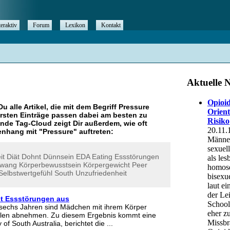
teraktiv
Forum
Lexikon
Kontakt
Du alle Artikel, die mit dem Begriff
Pressure
rsten Einträge passen dabei am besten zu
ende Tag-Cloud zeigt Dir außerdem, wie oft
nhang mit "
Pressure
" auftreten:
it
Diät
Dohnt
Dünnsein
EDA
Eating
Essstörungen
zwang
Körperbewusstsein
Körpergewicht
Peer
Selbstwertgefühl
South
Unzufriedenheit
t Essstörungen aus
n sechs Jahren sind Mädchen mit ihrem Körper
llen abnehmen. Zu diesem Ergebnis kommt eine
 of South Australia, berichtet die ...