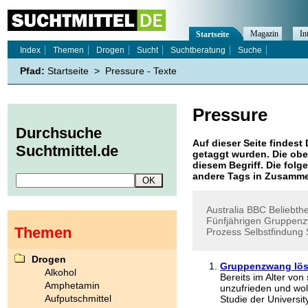
Magazin
In
Startseite
Index
Themen
Drogen
Sucht
Suchtberatung
Suche
Pfad:
Startseite
>
Pressure - Texte
Pressure
Durchsuche
Auf dieser Seite findest 
Suchtmittel.de
getaggt wurden. Die obe
diesem Begriff. Die folg
andere Tags in Zusamme
Australia
BBC
Beliebthe
Fünfjährigen
Gruppen
Themen
Prozess
Selbstfindung
Drogen
Gruppenzwang lös
Alkohol
Bereits im Alter vo
Amphetamin
unzufrieden und wo
Aufputschmittel
Studie der University