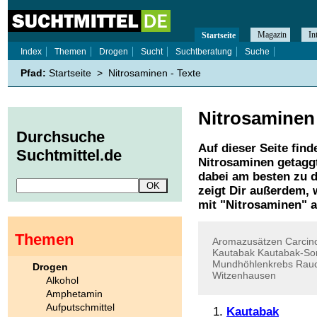
Magazin
In
Startseite
Index
Themen
Drogen
Sucht
Suchtberatung
Suche
Pfad:
Startseite
>
Nitrosaminen - Texte
Nitrosaminen
Durchsuche
Auf dieser Seite find
Suchtmittel.de
Nitrosaminen
getaggt
dabei am besten zu d
zeigt Dir außerdem,
mit "
Nitrosaminen
" 
Themen
Aromazusätzen
Carcin
Kautabak
Kautabak-So
Mundhöhlenkrebs
Rau
Drogen
Witzenhausen
Alkohol
Amphetamin
Aufputschmittel
Kautabak