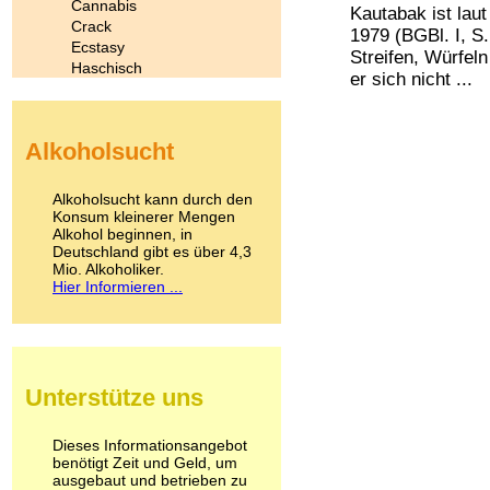
Cannabis
Kautabak ist la
Crack
1979 (BGBl. I, S
Ecstasy
Streifen, Würfeln
Haschisch
er sich nicht ...
Heroin
Ibogain
Koffein
Alkoholsucht
Kokain
Lachgas
LSD
Alkoholsucht kann durch den
Marihuana
Konsum kleinerer Mengen
Alkohol beginnen, in
Medikamente
Deutschland gibt es über 4,3
Meskalin
Mio. Alkoholiker.
Metamphetamin
Hier Informieren ...
Methadon
Morphin
Muskatnuss
Nikotin
Opium
Unterstütze uns
Pilze
Poppers
Psychopharmaka
Dieses Informationsangebot
benötigt Zeit und Geld, um
Schlafmittel
ausgebaut und betrieben zu
Schmerzmittel