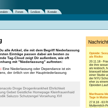
teraktiv
Forum
Lexikon
Kontakt
g
Du alle Artikel, die mit dem Begriff
Niederlassung
rsten Einträge passen dabei am besten zu
ende Tag-Cloud zeigt Dir außerdem, wie oft
nhang mit "
Niederlassung
" auftreten:
:
Eine Niederlassung oder Dependance ist ein
ns, der örtlich von der Hauptniederlassung
enacolo
Droge
Drogenkrankheit
Ehrlichkeit
rung
Gebet
Geistliche
Homepage
Kleinfrauenhaid
odik
Saluzzo
Schutzengel
Vorsehung
XVI