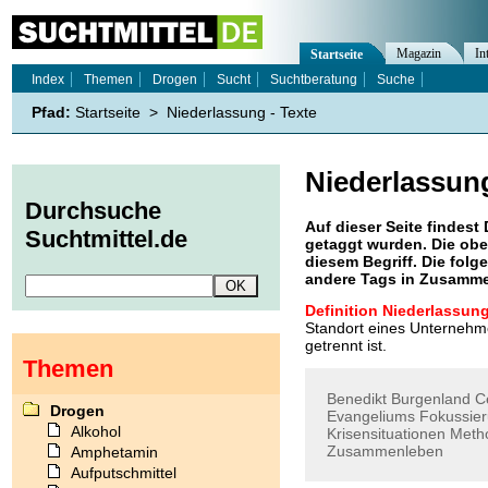
Magazin
In
Startseite
Index
Themen
Drogen
Sucht
Suchtberatung
Suche
Pfad:
Startseite
>
Niederlassung - Texte
Niederlassun
Durchsuche
Auf dieser Seite findest 
Suchtmittel.de
getaggt wurden. Die obe
diesem Begriff. Die folg
andere Tags in Zusamme
Definition Niederlassung
Standort eines Unternehme
getrennt ist.
Themen
Benedikt
Burgenland
C
Drogen
Evangeliums
Fokussie
Alkohol
Krisensituationen
Meth
Zusammenleben
Amphetamin
Aufputschmittel