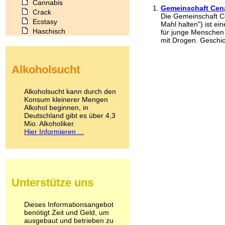
Cannabis
Gemeinschaft Cen
Crack
Die Gemeinschaft Ce
Ecstasy
Mahl halten") ist e
Haschisch
für junge Menschen 
mit Drogen. Geschich
Heroin
Ibogain
Koffein
Alkoholsucht
Kokain
Lachgas
LSD
Alkoholsucht kann durch den
Marihuana
Konsum kleinerer Mengen
Alkohol beginnen, in
Medikamente
Deutschland gibt es über 4,3
Meskalin
Mio. Alkoholiker.
Metamphetamin
Hier Informieren ...
Methadon
Morphin
Muskatnuss
Nikotin
Opium
Unterstütze uns
Pilze
Poppers
Psychopharmaka
Dieses Informationsangebot
benötigt Zeit und Geld, um
Schlafmittel
ausgebaut und betrieben zu
Schmerzmittel