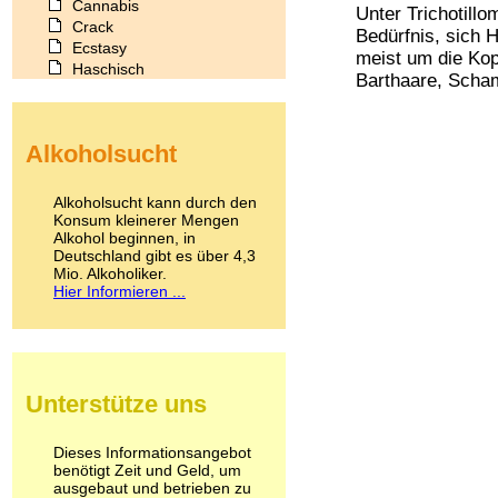
Cannabis
Unter Trichotill
Crack
Bedürfnis, sich 
Ecstasy
meist um die Ko
Haschisch
Barthaare, Scham
Heroin
Ibogain
Koffein
Alkoholsucht
Kokain
Lachgas
LSD
Alkoholsucht kann durch den
Marihuana
Konsum kleinerer Mengen
Alkohol beginnen, in
Medikamente
Deutschland gibt es über 4,3
Meskalin
Mio. Alkoholiker.
Metamphetamin
Hier Informieren ...
Methadon
Morphin
Muskatnuss
Nikotin
Opium
Unterstütze uns
Pilze
Poppers
Psychopharmaka
Dieses Informationsangebot
benötigt Zeit und Geld, um
Schlafmittel
ausgebaut und betrieben zu
Schmerzmittel