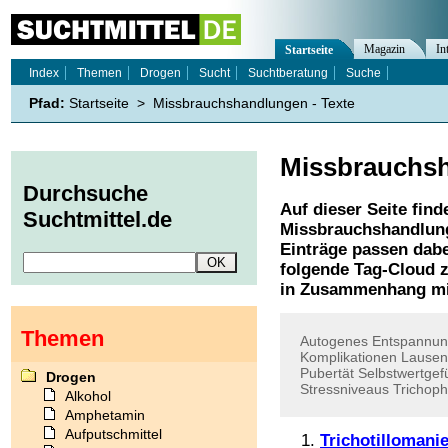
Magazin
In
Startseite
Index
Themen
Drogen
Sucht
Suchtberatung
Suche
Pfad:
Startseite
>
Missbrauchshandlungen - Texte
Missbrauchs
Durchsuche
Auf dieser Seite find
Suchtmittel.de
Missbrauchshandlun
Einträge passen dabe
folgende Tag-Cloud z
in Zusammenhang mi
Themen
Autogenes
Entspannun
Komplikationen
Lausen
Pubertät
Selbstwertgef
Drogen
Stressniveaus
Trichoph
Alkohol
Amphetamin
Aufputschmittel
Trichotillomani