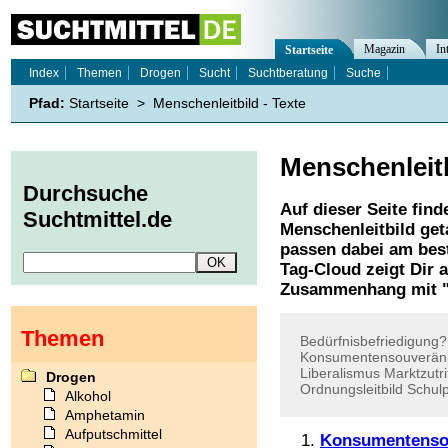
Magazin
In
Startseite
Index
Themen
Drogen
Sucht
Suchtberatung
Suche
Pfad:
Startseite
>
Menschenleitbild - Texte
Menschenleit
Durchsuche
Auf dieser Seite find
Suchtmittel.de
Menschenleitbild
get
passen dabei am best
Tag-Cloud zeigt Dir 
Zusammenhang mit 
Themen
Bedürfnisbefriedigung?
Konsumentensouveräni
Liberalismus
Marktzutri
Drogen
Ordnungsleitbild
Schulp
Alkohol
Amphetamin
Aufputschmittel
Konsumentensou