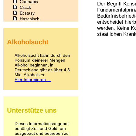
Cannabis
Der Begriff Kons
Crack
Fundamentalprinz
Ecstasy
Bedürfnisbefried
Haschisch
entscheidet hierb
Heroin
werden. Keine Ko
Ibogain
staatlichen Kran
Koffein
Alkoholsucht
Kokain
Lachgas
LSD
Alkoholsucht kann durch den
Marihuana
Konsum kleinerer Mengen
Alkohol beginnen, in
Medikamente
Deutschland gibt es über 4,3
Meskalin
Mio. Alkoholiker.
Metamphetamin
Hier Informieren ...
Methadon
Morphin
Muskatnuss
Nikotin
Opium
Unterstütze uns
Pilze
Poppers
Psychopharmaka
Dieses Informationsangebot
benötigt Zeit und Geld, um
Schlafmittel
ausgebaut und betrieben zu
Schmerzmittel