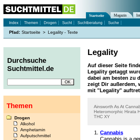
Magazin
In
Startseite
Index
Themen
Drogen
Sucht
Suchtberatung
Suche
Pfad:
Startseite
>
Legality - Texte
Legality
Durchsuche
Auf dieser Seite find
Suchtmittel.de
Legality
getaggt wurd
dabei am besten zu d
zeigt Dir außerdem,
mit "
Legality
" auftre
Themen
Ainsworth
As
At
Cannab
Heteromorphic
Hirata
H
THC
XY
Drogen
Alkohol
Amphetamin
Cannabis
Aufputschmittel
Cannabis is a gen