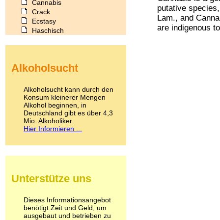
Cannabis
putative species
Crack
Lam., and Cannab
Ecstasy
are indigenous to 
Haschisch
Heroin
Ibogain
Koffein
Alkoholsucht
Kokain
Lachgas
LSD
Alkoholsucht kann durch den
Marihuana
Konsum kleinerer Mengen
Alkohol beginnen, in
Medikamente
Deutschland gibt es über 4,3
Meskalin
Mio. Alkoholiker.
Metamphetamin
Hier Informieren ...
Methadon
Morphin
Muskatnuss
Nikotin
Opium
Unterstütze uns
Pilze
Poppers
Psychopharmaka
Dieses Informationsangebot
benötigt Zeit und Geld, um
Schlafmittel
ausgebaut und betrieben zu
Schmerzmittel