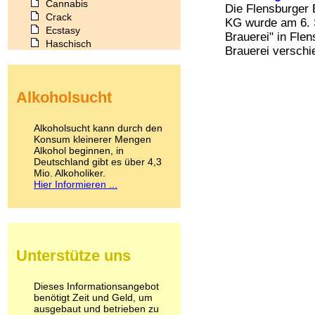
Cannabis
Die Flensburger
Crack
KG wurde am 6. 
Ecstasy
Brauerei" in Fle
Haschisch
Brauerei verschie
Heroin
Ibogain
Koffein
Alkoholsucht
Kokain
Lachgas
LSD
Alkoholsucht kann durch den
Marihuana
Konsum kleinerer Mengen
Alkohol beginnen, in
Medikamente
Deutschland gibt es über 4,3
Meskalin
Mio. Alkoholiker.
Metamphetamin
Hier Informieren ...
Methadon
Morphin
Muskatnuss
Nikotin
Opium
Unterstütze uns
Pilze
Poppers
Psychopharmaka
Dieses Informationsangebot
benötigt Zeit und Geld, um
Schlafmittel
ausgebaut und betrieben zu
Schmerzmittel