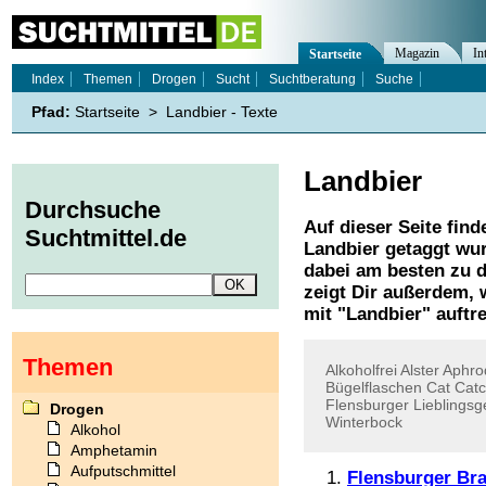
Magazin
In
Startseite
Index
Themen
Drogen
Sucht
Suchtberatung
Suche
Pfad:
Startseite
>
Landbier - Texte
Landbier
Durchsuche
Auf dieser Seite find
Suchtmittel.de
Landbier
getaggt wur
dabei am besten zu d
zeigt Dir außerdem,
mit "
Landbier
" auftr
Themen
Alkoholfrei
Alster
Aphro
Bügelflaschen
Cat
Cat
Flensburger
Lieblingsg
Drogen
Winterbock
Alkohol
Amphetamin
Aufputschmittel
Flensburger Bra