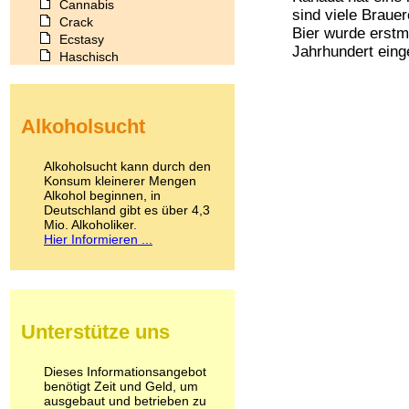
Cannabis
sind viele Brauer
Crack
Bier wurde erstm
Ecstasy
Jahrhundert einge
Haschisch
Heroin
Ibogain
Koffein
Alkoholsucht
Kokain
Lachgas
LSD
Alkoholsucht kann durch den
Marihuana
Konsum kleinerer Mengen
Alkohol beginnen, in
Medikamente
Deutschland gibt es über 4,3
Meskalin
Mio. Alkoholiker.
Metamphetamin
Hier Informieren ...
Methadon
Morphin
Muskatnuss
Nikotin
Opium
Unterstütze uns
Pilze
Poppers
Psychopharmaka
Dieses Informationsangebot
benötigt Zeit und Geld, um
Schlafmittel
ausgebaut und betrieben zu
Schmerzmittel