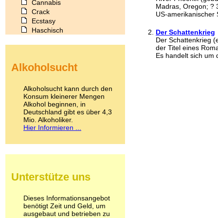
Cannabis
Madras, Oregon; ? 3
Crack
US-amerikanischer Sc
Ecstasy
Haschisch
Der Schattenkrieg
Heroin
Der Schattenkrieg (e
der Titel eines Roma
Ibogain
Es handelt sich um d
Koffein
Alkoholsucht
Kokain
Lachgas
LSD
Alkoholsucht kann durch den
Marihuana
Konsum kleinerer Mengen
Alkohol beginnen, in
Medikamente
Deutschland gibt es über 4,3
Meskalin
Mio. Alkoholiker.
Metamphetamin
Hier Informieren ...
Methadon
Morphin
Muskatnuss
Nikotin
Opium
Unterstütze uns
Pilze
Poppers
Psychopharmaka
Dieses Informationsangebot
benötigt Zeit und Geld, um
Schlafmittel
ausgebaut und betrieben zu
Schmerzmittel