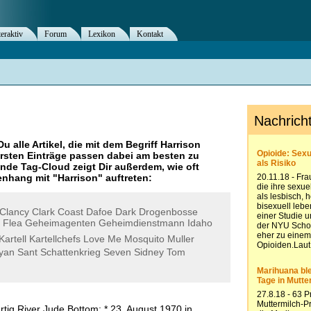
teraktiv
Forum
Lexikon
Kontakt
Du alle Artikel, die mit dem Begriff
Harrison
rsten Einträge passen dabei am besten zu
ende Tag-Cloud zeigt Dir außerdem, wie oft
nhang mit "
Harrison
" auftreten:
Clancy
Clark
Coast
Dafoe
Dark
Drogenbosse
Flea
Geheimagenten
Geheimdienstmann
Idaho
Kartell
Kartellchefs
Love
Me
Mosquito
Muller
yan
Sant
Schattenkrieg
Seven
Sidney
Tom
rtig River Jude Bottom; * 23. August 1970 in