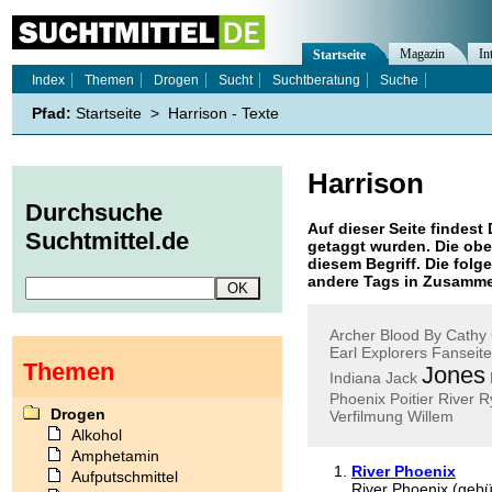
Magazin
In
Startseite
Index
Themen
Drogen
Sucht
Suchtberatung
Suche
Pfad:
Startseite
>
Harrison - Texte
Harrison
Durchsuche
Auf dieser Seite findest 
Suchtmittel.de
getaggt wurden. Die obe
diesem Begriff. Die folg
andere Tags in Zusamme
Archer
Blood
By
Cathy
Earl
Explorers
Fanseite
Themen
Jones
Indiana
Jack
Phoenix
Poitier
River
R
Drogen
Verfilmung
Willem
Alkohol
Amphetamin
River Phoenix
Aufputschmittel
River Phoenix (gebü