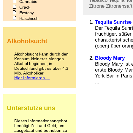
Tabasco
Tequila
To
Cannabis
Zitrone
Zitronensaft
Crack
Ecstasy
Haschisch
Tequila Sunrise
Heroin
Der Tequila Sunri
Ibogain
fruchtiger, süße
Koffein
charakteristisch
Alkoholsucht
Kokain
(oben) über orang
Lachgas
LSD
Alkoholsucht kann durch den
Bloody Mary
Marihuana
Konsum kleinerer Mengen
Alkohol beginnen, in
Medikamente
Bloody Mary ist 
Deutschland gibt es über 4,3
Meskalin
erste Bloody Mar
Mio. Alkoholiker.
Metamphetamin
York Bar in Pari
Hier Informieren ...
Methadon
...
Morphin
Muskatnuss
Nikotin
Opium
Unterstütze uns
Pilze
Poppers
Psychopharmaka
Dieses Informationsangebot
benötigt Zeit und Geld, um
Schlafmittel
ausgebaut und betrieben zu
Schmerzmittel