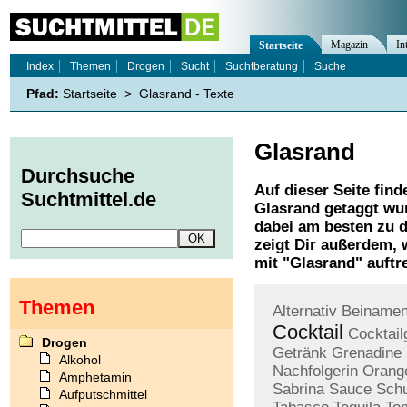
Magazin
In
Startseite
Index
Themen
Drogen
Sucht
Suchtberatung
Suche
Pfad:
Startseite
>
Glasrand - Texte
Glasrand
Durchsuche
Auf dieser Seite find
Suchtmittel.de
Glasrand
getaggt wur
dabei am besten zu d
zeigt Dir außerdem,
mit "
Glasrand
" auftr
Themen
Alternativ
Beiname
Cocktail
Cocktail
Drogen
Getränk
Grenadine
Alkohol
Nachfolgerin
Orang
Amphetamin
Sabrina
Sauce
Sch
Aufputschmittel