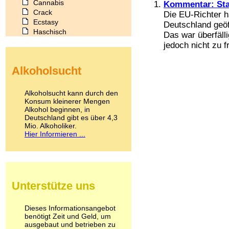
Cannabis
Kommentar: Sta
Crack
Die EU-Richter h
Ecstasy
Deutschland geöf
Haschisch
Das war überfälli
Heroin
jedoch nicht zu fr
Ibogain
Koffein
Alkoholsucht
Kokain
Lachgas
LSD
Alkoholsucht kann durch den
Marihuana
Konsum kleinerer Mengen
Alkohol beginnen, in
Medikamente
Deutschland gibt es über 4,3
Meskalin
Mio. Alkoholiker.
Metamphetamin
Hier Informieren ...
Methadon
Morphin
Muskatnuss
Nikotin
Opium
Unterstütze uns
Pilze
Poppers
Psychopharmaka
Dieses Informationsangebot
benötigt Zeit und Geld, um
Schlafmittel
ausgebaut und betrieben zu
Schmerzmittel