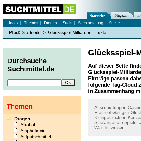
Magazin
In
Startseite
Index
Themen
Drogen
Sucht
Suchtberatung
Suche
Pfad:
Startseite
>
Glücksspiel-Milliarden - Texte
Glücksspiel-M
Durchsuche
Auf dieser Seite find
Suchtmittel.de
Glücksspiel-Milliard
Einträge passen dabe
folgende Tag-Cloud z
in Zusammenhang mi
Themen
Ausschüttungen
Casin
Freibrief
Geldgier
Glück
Kleingedruckten
Konze
Drogen
Spielangebote
Spielsuc
Alkohol
Warnhinweisen
Amphetamin
Aufputschmittel