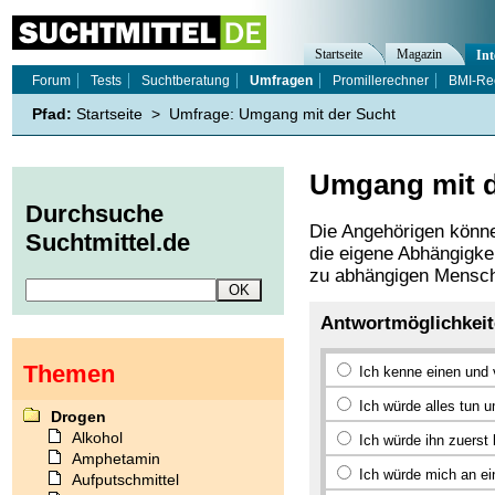
Startseite
Magazin
Int
Forum
Tests
Suchtberatung
Umfragen
Promillerechner
BMI-Re
Pfad:
Startseite
>
Umfrage: Umgang mit der Sucht
Umgang mit d
Durchsuche
Die Angehörigen könne
Suchtmittel.de
die eigene Abhängigkei
zu abhängigen Mensc
Antwortmöglichkei
Themen
Ich kenne einen und 
Ich würde alles tun 
Drogen
Alkohol
Ich würde ihn zuerst
Amphetamin
Ich würde mich an ei
Aufputschmittel