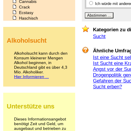
Cannabis
Ich würde mit andere
Crack
Ecstasy
Haschisch
Heroin
Ibogain
Kategorien zu d
Koffein
Sucht
Alkoholsucht
Kokain
Lachgas
Ähnliche Umfra
LSD
Alkoholsucht kann durch den
Marihuana
Ist eine Sucht se
Konsum kleinerer Mengen
Alkohol beginnen, in
Medikamente
Ist Sucht eine Kr
Deutschland gibt es über 4,3
Meskalin
Angst vor der Su
Mio. Alkoholiker.
Metamphetamin
Drogenpolitik ger
Hier Informieren ...
Methadon
Gefahren der Su
Morphin
Sucht erben?
Muskatnuss
Nikotin
Opium
Unterstütze uns
Pilze
Poppers
Psychopharmaka
Dieses Informationsangebot
benötigt Zeit und Geld, um
Schlafmittel
ausgebaut und betrieben zu
Schmerzmittel