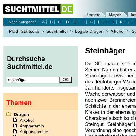
Startseite
Magazin
Int
Nach Kategorien
A
B
C
D
E
F
G
H
I
J
K
L
Pfad:
Startseite
>
Suchtmittel
>
Legale Drogen
>
Alkohol
>
Sp
Steinhäger
Durchsuche
Der Steinhäger ist ei
Suchtmittel.de
Seinen Namen hat er 
Steinhagen, zwischen 
des Teutoburger Waldes
Jahrhunderts insgesam
Wacholderwasser und W
noch zwei Brennereien
Themen
Schlichte in der ehem
Kisker in der ehemalig
Drogen
Charakteristisch ist d
Alkohol
Steingut. 'Steinhäger'
Amphetamin
Verordnung eine gesc
Aufputschmittel