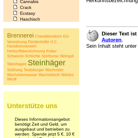
Herkunftsbezeichnung
Cannabis
Crack
Ecstasy
Haschisch
Heroin
Ibogain
Dieser Text is
Brennerei
Koffein
Charakteristisch
EG-
Autoren
.
Verordnung
Fürstenhöfer
H.C
Kokain
Sein Inhalt steht unte
Hausbrennereien
Lachgas
Herkunftsbezeichnung
Kisker
LSD
Schwarze-Schlichte
Spirituose
Steingut
Marihuana
Steinhäger
Steinhagen
Medikamente
Südhang
Teutoburger
Wacholder
Meskalin
Wacholderwasser
Wacholderöl
Waldes
Metamphetamin
Westf
Methadon
Morphin
Muskatnuss
Nikotin
Unterstütze uns
Opium
Pilze
Poppers
Dieses Informationsangebot
benötigt Zeit und Geld, um
Psychopharmaka
ausgebaut und betrieben zu
Schlafmittel
werden. Spende jetzt 5 €, 10 €
Schmerzmittel