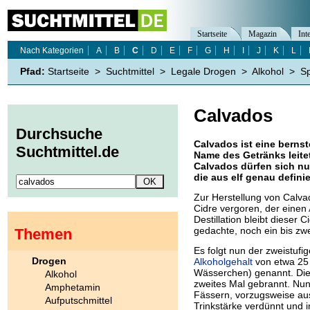
Startseite
Magazin
Int
Nach Kategorien
A
B
C
D
E
F
G
H
I
J
K
L
Pfad:
Startseite
>
Suchtmittel
>
Legale Drogen
>
Alkohol
>
Sp
Calvados
Durchsuche
Calvados ist eine berns
Suchtmittel.de
Name des Getränks leite
Calvados dürfen sich nu
die aus elf genau defin
Zur Herstellung von Calva
Cidre vergoren, der einen
Destillation bleibt dieser 
gedachte, noch ein bis zw
Themen
Es folgt nun der zweistufi
Drogen
Alkoholgehalt
von etwa 25 
Wässerchen) genannt. Dies
Alkohol
zweites Mal gebrannt. Nun
Amphetamin
Fässern, vorzugsweise aus
Aufputschmittel
Trinkstärke verdünnt und i