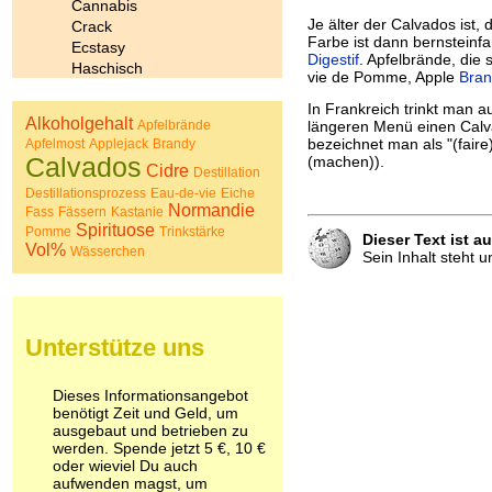
Cannabis
Je älter der Calvados ist,
Crack
Farbe ist dann bernsteinfa
Ecstasy
Digestif
. Apfelbrände, die
Haschisch
vie de Pomme, Apple
Bran
Heroin
In Frankreich trinkt man 
Ibogain
Alkoholgehalt
Apfelbrände
längeren Menü einen Cal
Koffein
bezeichnet man als "(faire
Apfelmost
Applejack
Brandy
Kokain
Calvados
(machen)).
Cidre
Lachgas
Destillation
LSD
Destillationsprozess
Eau-de-vie
Eiche
Normandie
Fass
Fässern
Kastanie
Marihuana
Spirituose
Pomme
Trinkstärke
Medikamente
Dieser Text ist a
Vol%
Wässerchen
Meskalin
Sein Inhalt steht 
Metamphetamin
Methadon
Morphin
Muskatnuss
Unterstütze uns
Nikotin
Opium
Dieses Informationsangebot
Pilze
benötigt Zeit und Geld, um
Poppers
ausgebaut und betrieben zu
Psychopharmaka
werden. Spende jetzt 5 €, 10 €
Schlafmittel
oder wieviel Du auch
aufwenden magst, um
Schmerzmittel