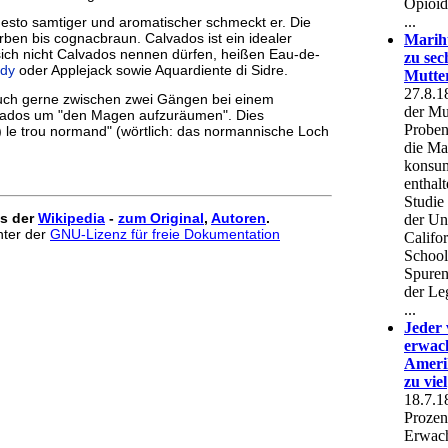
 desto samtiger und aromatischer schmeckt er. Die
rben bis cognacbraun. Calvados ist ein idealer
 sich nicht Calvados nennen dürfen, heißen Eau-de-
dy
oder Applejack sowie Aquardiente di Sidre.
auch gerne zwischen zwei Gängen bei einem
vados um "den Magen aufzuräumen". Dies
) le trou normand" (wörtlich: das normannische Loch
us der
Wikipedia
-
zum Original
,
Autoren
.
unter der
GNU-Lizenz für freie Dokumentation