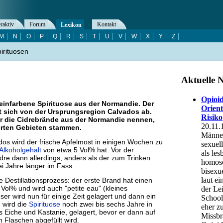
eraktiv
Forum
Kontakt
Lexikon
M
N
O
P
Q
R
S
T
U
V
W
X
Y
Z
irituosen
teinfarbene Spirituose aus der Normandie. Der
t sich von der Ursprungsregion Calvados ab.
r die Cidrebrände aus der Normandie nennen,
ierten Gebieten stammen.
dos wird der frische Apfelmost in einigen Wochen zu
Alkoholgehalt
von etwa 5 Vol% hat. Vor der
Cidre dann allerdings, anders als der zum Trinken
ei Jahre länger im Fass.
ge Destillationsprozess: der erste Brand hat einen
Vol% und wird auch "petite eau" (kleines
er wird nun für einige Zeit gelagert und dann ein
 wird die
Spirituose
noch zwei bis sechs Jahre in
 Eiche und Kastanie, gelagert, bevor er dann auf
n Flaschen abgefüllt wird.