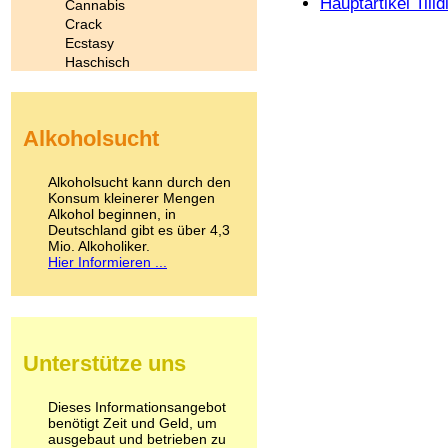
Hauptartikel Tilid
Cannabis
Crack
Ecstasy
Haschisch
Heroin
Ibogain
Koffein
Alkoholsucht
Kokain
Lachgas
LSD
Alkoholsucht kann durch den
Marihuana
Konsum kleinerer Mengen
Alkohol beginnen, in
Medikamente
Deutschland gibt es über 4,3
Meskalin
Mio. Alkoholiker.
Metamphetamin
Hier Informieren ...
Methadon
Morphin
Muskatnuss
Nikotin
Opium
Unterstütze uns
Pilze
Poppers
Psychopharmaka
Dieses Informationsangebot
benötigt Zeit und Geld, um
Schlafmittel
ausgebaut und betrieben zu
Schmerzmittel