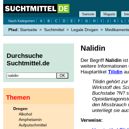
Startseite
Magazin
Int
Nach Kategorien
A
B
C
D
E
F
G
H
I
J
K
L
Pfad:
Startseite
>
Suchtmittel
>
Legale Drogen
>
Medikament
Nalidin
Durchsuche
Der Begriff
Nalidin
ist
Suchtmittel.de
weitere Informationen
Hauptartikel
Tilidin
au
Tilidin gehört zu
Wirkstoff des Sc
Buchstabe ?N? st
Themen
Opioidantagonist
den Missbrauch 
Drogen
unterliegt sie auc
Alkohol
Amphetamin
Verweise:
Aufputschmittel