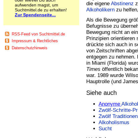
die eigene
Abstinenz
z
Schnüffelstoffe
aufwenden magst, um
Alkoholikern
zu helfen
Suchtmittel.de zu erhalten!
Spice
Zur Spendenseite...
Sucht / Süchte
Als die Bewegung größ
Alkoholsucht
Befugnisse zu überneh
Arbeitssucht
Bewegung nicht an ein
Co-Abhängigkeit
RSS-Feed von Suchtmittel.de
Prinzipien orientieren
Computersucht
Impressum & Rechtliches
drückte sich auch in s
Ess-Brechsucht
Datenschutzhinweis
von Zeitschriften abge
Essstörungen
entgegen zu nehmen. 
Fernsehsucht
in Miami (Florida) wu
Fresssucht
Internetsucht
Times
öffentlich bekan
Kaufsucht
war. 1989 wurde Wils
Koffeinsucht
Hauptrolle (und James 
Magersucht
Siehe auch
Mediensucht
Medikamentensucht
Anonyme
Alkohol
Nikotinsucht
Pornografiesucht
Zwölf-Schritte-
Sammelsucht
Zwölf Traditionen
Sexsucht
Alkoholismus
Spielsucht
Sucht
Medien