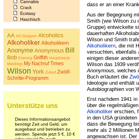
Cannabis
dass er an einer Krankh
Crack
Ecstasy
Aus der Begegnung mit
Haschisch
Smith (wie Wilson zu d
Heroin
Gruppe) entwickelte si
Ibogain
dauerhaften Alkoholabs
AA
Alcoholics
AA-Gruppen
Koffein
Wilson und Smith traf
Alkoholiker
Kokain
Alkoholikern
Alkoholikern
, die mit 
Lachgas
Bill
Anonyme
Anonymous
versuchten, ebenfalls
LSD
Bob
Griffith
einigen dieser andere
Evening
Hauptzweck
Marihuana
My
Nachruf
Times
Wilson das 1939 veröf
Meetings
Medikamente
Wilson
Anonymous
, welches
York
Zwölf-
Meskalin
Zulauf
Buch erläutert die
Zwö
Schritte-Programm
Metamphetamin
Ideologie und enthält
Methadon
Autobiographien von W
Morphin
Muskatnuss
Erst nachdem 1941 in
Nikotin
Unterstütze uns
über die regelmäßigen
Opium
Alkoholiker
erschien, 
Pilze
in den USA gründeten 
Dieses Informationsangebot
Poppers
dass die Bewegung bis
benötigt Zeit und Geld, um
Psychopharmaka
ausgebaut und betrieben zu
mehr als 2 Millionen M
Schlafmittel
werden. Spende jetzt 5 €, 10 €
angewachsen ist. Der 
Schmerzmittel
oder wieviel Du auch