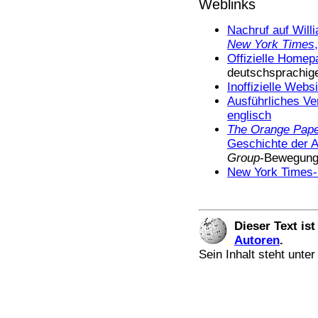
Weblinks
Bücher
Filme
Nachruf auf Will
New York Times
Offizielle Home
deutschsprachi
Inoffizielle Webs
Ausführliches Ve
englisch
The Orange Pap
Geschichte der
Group
-Bewegun
New York Times
Dieser Text is
Autoren
.
Sein Inhalt steht unte