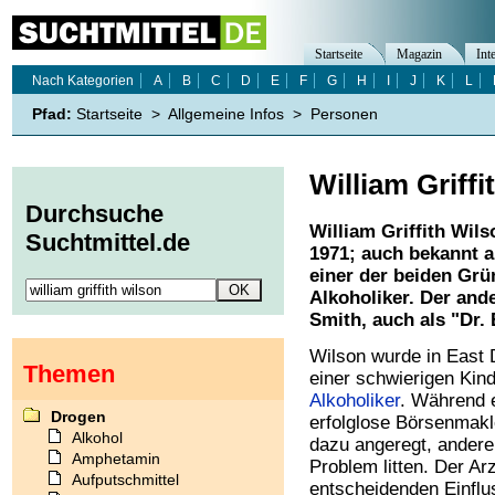
Startseite
Magazin
Int
Nach Kategorien
A
B
C
D
E
F
G
H
I
J
K
L
Pfad:
Startseite
>
Allgemeine Infos
>
Personen
William Griffi
Durchsuche
William Griffith Wils
Suchtmittel.de
1971; auch bekannt al
einer der beiden Gr
Alkoholiker. Der and
Smith, auch als "Dr.
Wilson wurde in East
Themen
einer schwierigen Kin
Alkoholiker
. Während 
Drogen
erfolglose Börsenmakl
Alkohol
dazu angeregt, andere
Amphetamin
Problem litten. Der Ar
Aufputschmittel
entscheidenden Einflus