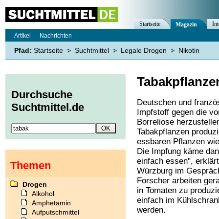
Startseite
Int
Magazin
Artikel
Nachrichten
Pfad:
Startseite
>
Suchtmittel
>
Legale Drogen
>
Nikotin
Tabakpflanzen
Durchsuche
Deutschen und französ
Suchtmittel.de
Impfstoff gegen die v
Borreliose herzustell
Tabakpflanzen produzie
essbaren Pflanzen wie 
Die Impfung käme da
einfach essen", erklär
Themen
Würzburg im Gespräch
Forscher arbeiten ger
Drogen
in Tomaten zu produz
Alkohol
einfach im Kühlschran
Amphetamin
werden.
Aufputschmittel