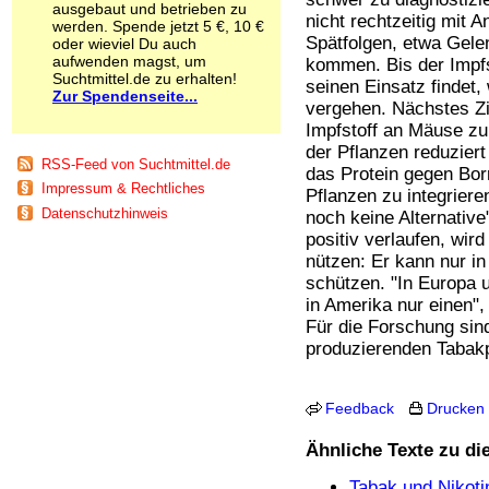
ausgebaut und betrieben zu
Schnüffelstoffe
nicht rechtzeitig mit 
werden. Spende jetzt 5 €, 10 €
Spice
Spätfolgen, etwa Gel
oder wieviel Du auch
Sucht / Süchte
aufwenden magst, um
kommen. Bis der Impf
Alkoholsucht
Suchtmittel.de zu erhalten!
seinen Einsatz findet,
Zur Spendenseite...
Arbeitssucht
vergehen. Nächstes Zie
Co-Abhängigkeit
Impfstoff an Mäuse zu
Computersucht
der Pflanzen reduzier
Ess-Brechsucht
RSS-Feed von Suchtmittel.de
das Protein gegen Borr
Essstörungen
Impressum & Rechtliches
Pflanzen zu integriere
Fernsehsucht
Datenschutzhinweis
noch keine Alternative
Fresssucht
positiv verlaufen, wir
Internetsucht
nützen: Er kann nur in
Kaufsucht
schützen. "In Europa u
Koffeinsucht
in Amerika nur einen",
Magersucht
Für die Forschung sind
Mediensucht
Medikamentensucht
produzierenden Tabakp
Nikotinsucht
Pornografiesucht
Feedback
Drucken
Sammelsucht
Sexsucht
Ähnliche Texte zu d
Spielsucht
Medien
Tabak und Nikoti