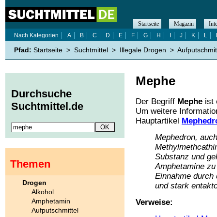
Startseite
Magazin
Int
Nach Kategorien
A
B
C
D
E
F
G
H
I
J
K
L
Pfad:
Startseite
>
Suchtmittel
>
Illegale Drogen
>
Aufputschmit
Mephe
Durchsuche
Der Begriff
Mephe
ist
Suchtmittel.de
Um weitere Informati
Hauptartikel
Mephedr
Mephedron, auch 
Methylmethcathin
Substanz und geh
Themen
Amphetamine zu 
Einnahme durch 
Drogen
und stark entakt
Alkohol
Amphetamin
Verweise:
Aufputschmittel