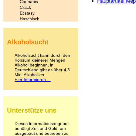
Hauptartikel Me
Cannabis
Crack
Ecstasy
Haschisch
Heroin
Ibogain
Koffein
Alkoholsucht
Kokain
Lachgas
LSD
Alkoholsucht kann durch den
Marihuana
Konsum kleinerer Mengen
Alkohol beginnen, in
Medikamente
Deutschland gibt es über 4,3
Meskalin
Mio. Alkoholiker.
Metamphetamin
Hier Informieren ...
Methadon
Morphin
Muskatnuss
Nikotin
Opium
Unterstütze uns
Pilze
Poppers
Psychopharmaka
Dieses Informationsangebot
benötigt Zeit und Geld, um
Schlafmittel
ausgebaut und betrieben zu
Schmerzmittel