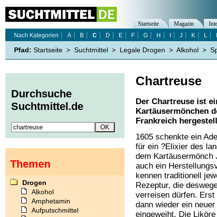
Startseite
Magazin
Int
Nach Kategorien
A
B
C
D
E
F
G
H
I
J
K
L
Pfad:
Startseite
>
Suchtmittel
>
Legale Drogen
>
Alkohol
>
Sp
Chartreuse
Durchsuche
Der Chartreuse ist ei
Suchtmittel.de
Kartäusermönchen de
Frankreich hergestell
1605 schenkte ein Ade
für ein ?Elixier des l
dem Kartäusermönch 
Themen
auch ein Herstellungs
kennen traditionell j
Drogen
Rezeptur, die desweg
Alkohol
verreisen dürfen. Ers
Amphetamin
dann wieder ein neue
Aufputschmittel
eingeweiht. Die Likör