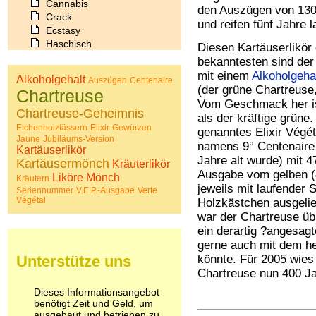
Cannabis
den Auszügen von 130
Crack
und reifen fünf Jahre 
Ecstasy
Haschisch
Diesen Kartäuserlikör 
Heroin
bekanntesten sind der
Ibogain
mit einem
Alkoholgeha
Alkoholgehalt
Auszügen
Centenaire
Koffein
(der grüne Chartreuse
Chartreuse
Kokain
Vom Geschmack her is
Lachgas
Chartreuse-Geheimnis
als der kräftige grüne
LSD
Eichenholzfässern
Elixir
Gewürzen
genanntes Elixir Végét
Marihuana
Jaune
Jubiläums-Version
namens 9° Centenaire 
Kartäuserlikör
Medikamente
Jahre alt wurde) mit 4
Kartäusermönch
Kräuterlikör
Meskalin
Ausgabe vom gelben (4
Liköre
Mönch
Metamphetamin
Kräutern
jeweils mit laufender
Seriennummer
Methadon
V.E.P.-Ausgabe
Verte
Végétal
Holzkästchen ausgelie
Morphin
war der Chartreuse üb
Muskatnuss
ein derartig ?angesagt
Nikotin
gerne auch mit dem he
Opium
Unterstütze uns
Pilze
könnte. Für 2005 wies
Poppers
Chartreuse nun 400 Jah
Psychopharmaka
Dieses Informationsangebot
Schlafmittel
benötigt Zeit und Geld, um
Schmerzmittel
ausgebaut und betrieben zu