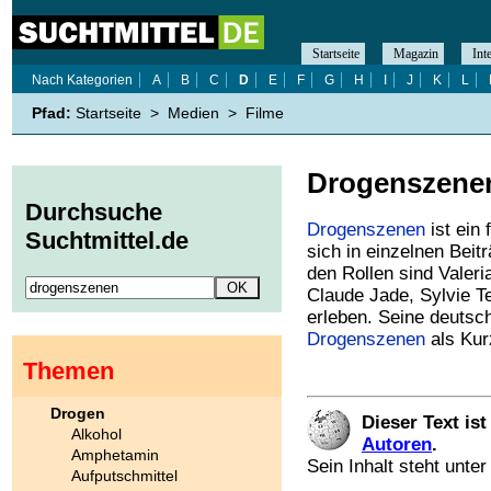
Startseite
Magazin
Int
Nach Kategorien
A
B
C
D
E
F
G
H
I
J
K
L
Pfad:
Startseite
>
Medien
>
Filme
Drogenszene
Durchsuche
Drogenszenen
ist ein 
Suchtmittel.de
sich in einzelnen Bei
den Rollen sind Valeri
Claude Jade, Sylvie Te
erleben. Seine deutsc
Drogenszenen
als Kur
Themen
Drogen
Dieser Text is
Alkohol
Autoren
.
Amphetamin
Sein Inhalt steht unte
Aufputschmittel