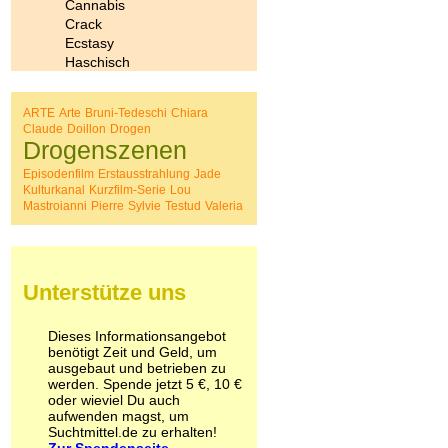
Cannabis
Crack
Ecstasy
Haschisch
Heroin
Ibogain
ARTE
Arte
Bruni-Tedeschi
Chiara
Koffein
Claude
Doillon
Drogen
Kokain
Drogenszenen
Lachgas
Episodenfilm
Erstausstrahlung
Jade
LSD
Kulturkanal
Kurzfilm-Serie
Lou
Marihuana
Mastroianni
Pierre
Sylvie
Testud
Valeria
Medikamente
Meskalin
Metamphetamin
Methadon
Unterstütze uns
Morphin
Muskatnuss
Nikotin
Dieses Informationsangebot
Opium
benötigt Zeit und Geld, um
Pilze
ausgebaut und betrieben zu
werden. Spende jetzt 5 €, 10 €
Poppers
oder wieviel Du auch
Psychopharmaka
aufwenden magst, um
Schlafmittel
Suchtmittel.de zu erhalten!
Schmerzmittel
Zur Spendenseite...