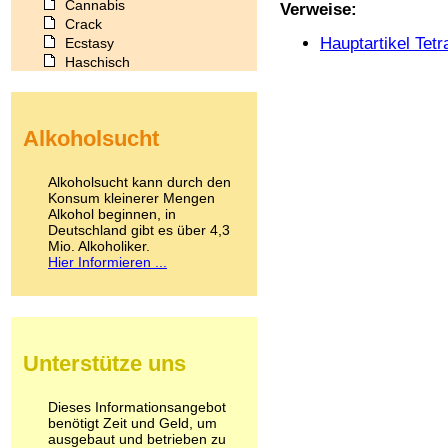
Cannabis
Verweise:
Crack
Hauptartikel Tet
Ecstasy
Haschisch
Heroin
Ibogain
Koffein
Alkoholsucht
Kokain
Lachgas
LSD
Alkoholsucht kann durch den
Marihuana
Konsum kleinerer Mengen
Alkohol beginnen, in
Medikamente
Deutschland gibt es über 4,3
Meskalin
Mio. Alkoholiker.
Metamphetamin
Hier Informieren ...
Methadon
Morphin
Muskatnuss
Nikotin
Opium
Unterstütze uns
Pilze
Poppers
Psychopharmaka
Dieses Informationsangebot
benötigt Zeit und Geld, um
Schlafmittel
ausgebaut und betrieben zu
Schmerzmittel