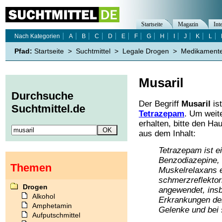
Startseite
Magazin
Int
Nach Kategorien
A
B
C
D
E
F
G
H
I
J
K
L
Pfad:
Startseite
>
Suchtmittel
>
Legale Drogen
>
Medikament
Musaril
Durchsuche
Der Begriff
Musaril
is
Suchtmittel.de
Tetrazepam
. Um weit
erhalten, bitte den Ha
aus dem Inhalt:
Tetrazepam ist e
Benzodiazepine, 
Themen
Muskelrelaxans e
schmerzreflekto
Drogen
angewendet, insb
Alkohol
Erkrankungen de
Amphetamin
Gelenke und bei 
Aufputschmittel