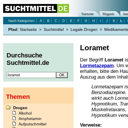
Startseite
Magazin
Int
Nach Kategorien
A
B
C
D
E
F
G
H
I
J
K
L
Pfad:
Startseite
>
Suchtmittel
>
Legale Drogen
>
Medikament
Loramet
Durchsuche
Der Begriff
Loramet
is
Suchtmittel.de
Lormetazepam
. Um w
erhalten, bitte den Ha
Auszug aus dem Inhalt
Lormetazepam ist
Benzodiazepine. 
Themen
wirkt auch Lorme
Hypnotikum, Tran
Drogen
Muskelrelaxans, 
Alkohol
Hypnotikum verwe
Amphetamin
Aufputschmittel
Verweise: