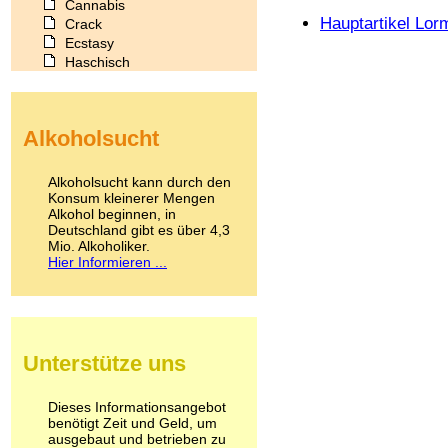
Cannabis
Hauptartikel Lo
Crack
Ecstasy
Haschisch
Heroin
Ibogain
Koffein
Alkoholsucht
Kokain
Lachgas
LSD
Alkoholsucht kann durch den
Marihuana
Konsum kleinerer Mengen
Alkohol beginnen, in
Medikamente
Deutschland gibt es über 4,3
Meskalin
Mio. Alkoholiker.
Metamphetamin
Hier Informieren ...
Methadon
Morphin
Muskatnuss
Nikotin
Opium
Unterstütze uns
Pilze
Poppers
Psychopharmaka
Dieses Informationsangebot
benötigt Zeit und Geld, um
Schlafmittel
ausgebaut und betrieben zu
Schmerzmittel