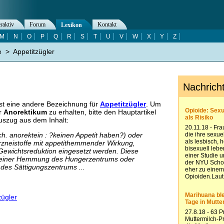
eraktiv
Forum
Kontakt
Lexikon
M
N
O
P
Q
R
S
T
U
V
W
X
Y
Z
e
>
Appetitzügler
st eine andere Bezeichnung für
Appetitzügler
. Um
er
Anorektikum
zu erhalten, bitte den Hauptartikel
uszug aus dem Inhalt:
ch. anorektein : ?keinen Appetit haben?) oder
Arzneistoffe mit appetithemmender Wirkung,
Gewichtsreduktion eingesetzt werden. Diese
 einer Hemmung des Hungerzentrums oder
 des Sättigungszentrums ...
zügler