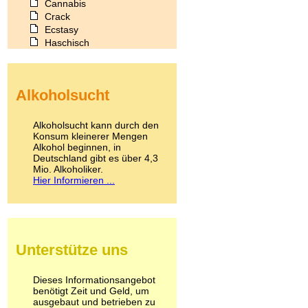
Cannabis
Crack
Ecstasy
Haschisch
Heroin
Ibogain
Koffein
Alkoholsucht
Kokain
Lachgas
LSD
Alkoholsucht kann durch den
Marihuana
Konsum kleinerer Mengen
Alkohol beginnen, in
Medikamente
Deutschland gibt es über 4,3
Meskalin
Mio. Alkoholiker.
Metamphetamin
Hier Informieren ...
Methadon
Morphin
Muskatnuss
Nikotin
Opium
Unterstütze uns
Pilze
Poppers
Psychopharmaka
Dieses Informationsangebot
benötigt Zeit und Geld, um
Schlafmittel
ausgebaut und betrieben zu
Schmerzmittel