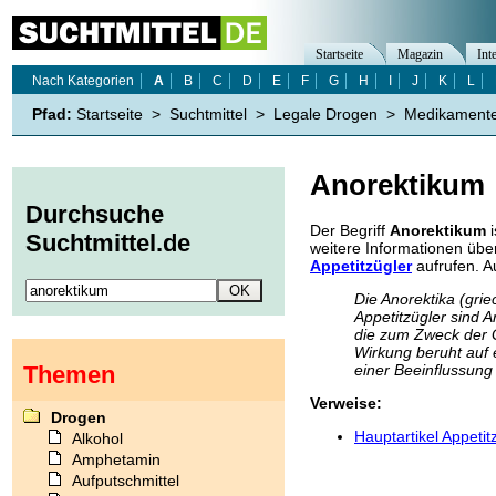
Startseite
Magazin
Int
Nach Kategorien
A
B
C
D
E
F
G
H
I
J
K
L
Pfad:
Startseite
>
Suchtmittel
>
Legale Drogen
>
Medikament
Anorektikum
Durchsuche
Der Begriff
Anorektikum
i
Suchtmittel.de
weitere Informationen üb
Appetitzügler
aufrufen. A
Die Anorektika (grie
Appetitzügler sind 
die zum Zweck der 
Wirkung beruht auf
Themen
einer Beeinflussung
Verweise:
Drogen
Hauptartikel Appetit
Alkohol
Amphetamin
Aufputschmittel