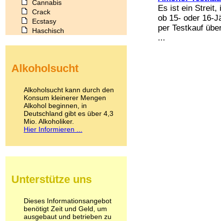
Cannabis
Es ist ein Streit
Crack
ob 15- oder 16-J
Ecstasy
per Testkauf übe
Haschisch
...
Heroin
Ibogain
Koffein
Alkoholsucht
Kokain
Lachgas
LSD
Alkoholsucht kann durch den
Marihuana
Konsum kleinerer Mengen
Alkohol beginnen, in
Medikamente
Deutschland gibt es über 4,3
Meskalin
Mio. Alkoholiker.
Metamphetamin
Hier Informieren ...
Methadon
Morphin
Muskatnuss
Nikotin
Opium
Unterstütze uns
Pilze
Poppers
Psychopharmaka
Dieses Informationsangebot
benötigt Zeit und Geld, um
Schlafmittel
ausgebaut und betrieben zu
Schmerzmittel