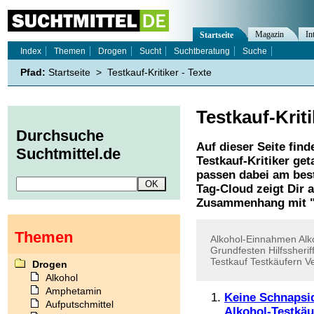
Magazin
In
Startseite
Index
Themen
Drogen
Sucht
Suchtberatung
Suche
Pfad:
Startseite
>
Testkauf-Kritiker - Texte
Testkauf-Kriti
Durchsuche
Auf dieser Seite find
Suchtmittel.de
Testkauf-Kritiker
geta
passen dabei am best
Tag-Cloud zeigt Dir 
Zusammenhang mit 
Themen
Alkohol-Einnahmen
Alk
Grundfesten
Hilfssherif
Testkauf
Testkäufern
V
Drogen
Alkohol
Amphetamin
Keine Schnapsi
Aufputschmittel
Alkohol-Testkäu