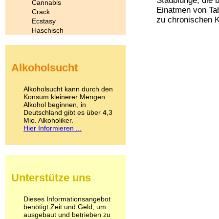
Staublunge, die b
Cannabis
Einatmen von Ta
Crack
zu chronischen K
Ecstasy
Haschisch
Heroin
Ibogain
Koffein
Alkoholsucht
Kokain
Lachgas
LSD
Alkoholsucht kann durch den
Marihuana
Konsum kleinerer Mengen
Alkohol beginnen, in
Medikamente
Deutschland gibt es über 4,3
Meskalin
Mio. Alkoholiker.
Metamphetamin
Hier Informieren ...
Methadon
Morphin
Muskatnuss
Nikotin
Opium
Unterstütze uns
Pilze
Poppers
Psychopharmaka
Dieses Informationsangebot
benötigt Zeit und Geld, um
Schlafmittel
ausgebaut und betrieben zu
Schmerzmittel