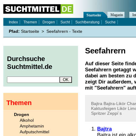
Magazin
In
Startseite
Index
Themen
Drogen
Sucht
Suchtberatung
Suche
Pfad:
Startseite
>
Seefahrern - Texte
Seefahrern
Durchsuche
Auf dieser Seite find
Suchtmittel.de
Seefahrern
getaggt w
dabei am besten zu d
zeigt Dir außerdem,
mit "
Seefahrern
" auf
Themen
Bajtra
Bajtra-Likör
Cha
Kaktusfeigen
Likör
Lim
Spritzer
Zeppi´s
Drogen
Alkohol
Amphetamin
Bajtra
Aufputschmittel
Bajtra ist ein al