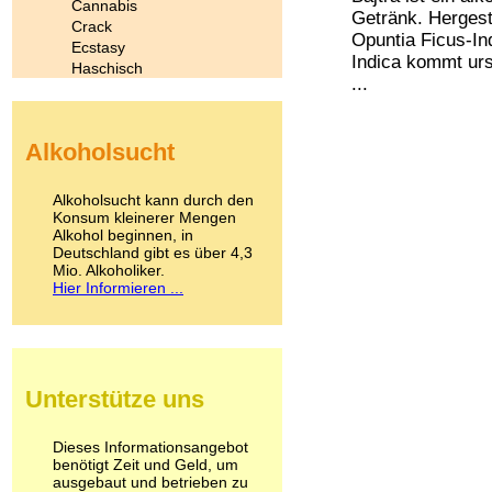
Cannabis
Getränk. Hergest
Crack
Opuntia Ficus-In
Ecstasy
Indica kommt urs
Haschisch
...
Heroin
Ibogain
Koffein
Alkoholsucht
Kokain
Lachgas
LSD
Alkoholsucht kann durch den
Marihuana
Konsum kleinerer Mengen
Alkohol beginnen, in
Medikamente
Deutschland gibt es über 4,3
Meskalin
Mio. Alkoholiker.
Metamphetamin
Hier Informieren ...
Methadon
Morphin
Muskatnuss
Nikotin
Opium
Unterstütze uns
Pilze
Poppers
Psychopharmaka
Dieses Informationsangebot
benötigt Zeit und Geld, um
Schlafmittel
ausgebaut und betrieben zu
Schmerzmittel