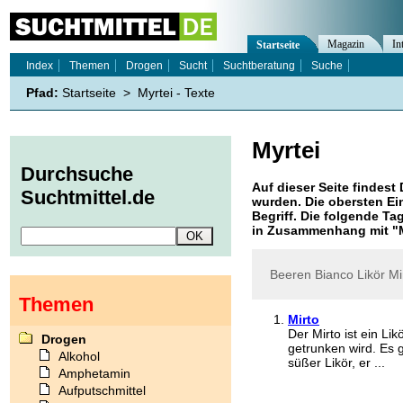
Magazin
In
Startseite
Index
Themen
Drogen
Sucht
Suchtberatung
Suche
Pfad:
Startseite
>
Myrtei - Texte
Myrtei
Durchsuche
Auf dieser Seite findest 
Suchtmittel.de
wurden. Die obersten Ei
Begriff. Die folgende Ta
in Zusammenhang mit "
Beeren
Bianco
Likör
Mi
Themen
Mirto
Der Mirto ist ein Li
Drogen
getrunken wird. Es g
Alkohol
süßer Likör, er ...
Amphetamin
Aufputschmittel