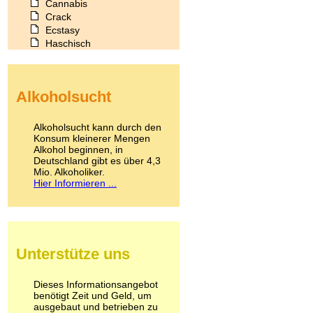
Cannabis
Crack
Ecstasy
Haschisch
Heroin
Ibogain
Koffein
Alkoholsucht
Kokain
Lachgas
LSD
Alkoholsucht kann durch den
Marihuana
Konsum kleinerer Mengen
Alkohol beginnen, in
Medikamente
Deutschland gibt es über 4,3
Meskalin
Mio. Alkoholiker.
Metamphetamin
Hier Informieren ...
Methadon
Morphin
Muskatnuss
Nikotin
Opium
Unterstütze uns
Pilze
Poppers
Psychopharmaka
Dieses Informationsangebot
benötigt Zeit und Geld, um
Schlafmittel
ausgebaut und betrieben zu
Schmerzmittel