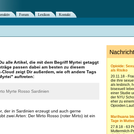
teraktiv
Forum
Lexikon
Kontakt
Du alle Artikel, die mit dem Begriff
Myrtei
getaggt
nträge passen dabei am besten zu diesem
g-Cloud zeigt Dir außerdem, wie oft andere Tags
Myrtei
" auftreten:
rto
Myrte
Rosso
Sardinien
kör, der in Sardinien erzeugt und auch gerne
ibt zwei Arten: Der Mirto Rosso (roter Mirto) ist ein