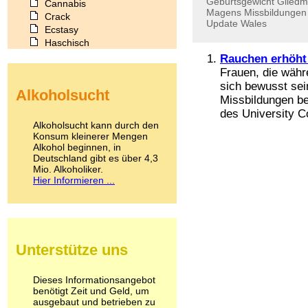
Geburtsgewicht
Glied
Cannabis
Magens
Missbildungen
Crack
Update
Wales
Ecstasy
Haschisch
Heroin
Rauchen erhöht 
Ibogain
Frauen, die währ
Koffein
sich bewusst sei
Alkoholsucht
Kokain
Missbildungen be
Lachgas
des University Co
LSD
Alkoholsucht kann durch den
Marihuana
Konsum kleinerer Mengen
Alkohol beginnen, in
Medikamente
Deutschland gibt es über 4,3
Meskalin
Mio. Alkoholiker.
Metamphetamin
Hier Informieren ...
Methadon
Morphin
Muskatnuss
Nikotin
Opium
Unterstütze uns
Pilze
Poppers
Psychopharmaka
Dieses Informationsangebot
benötigt Zeit und Geld, um
Schlafmittel
ausgebaut und betrieben zu
Schmerzmittel