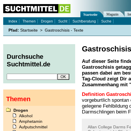
Magazin
In
Startseite
Index
Themen
Drogen
Sucht
Suchtberatung
Suche
Pfad:
Startseite
>
Gastroschisis - Texte
Gastroschisi
Durchsuche
Auf dieser Seite find
Suchtmittel.de
Gastroschisis
getagg
passen dabei am best
Tag-Cloud zeigt Dir 
Zusammenhang mit 
Definition Gastroschi
Themen
vorgeburtlich spontan
gelegene Fehlbildung 
Drogen
Darmschlingen beim F
Alkohol
Amphetamin
Aufputschmittel
Allan
College
Darms
Fe