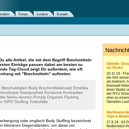
teraktiv
Forum
Lexikon
Kontakt
Du alle Artikel, die mit dem Begriff
Brechmitteln
rsten Einträge passen dabei am besten zu
ende Tag-Cloud zeigt Dir außerdem, wie oft
nhang mit "
Brechmitteln
" auftreten:
e
Beschuldigten
Body
Brechmitteleinsatz
Emetika
stroskopie
Geeignetheit
Kondome
Kontrastes
fte
Nemo-tenetur-Prinzip
Organen
Packing
en
StPO
Stuffing
Todesfälle
verbergung oder englisch Body Stuffing bezeichnet
on kleineren Gegenständen, um diese vor