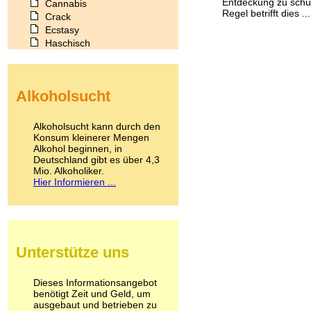
Entdeckung zu schüt
Cannabis
Regel betrifft dies ...
Crack
Ecstasy
Haschisch
Heroin
Ibogain
Koffein
Alkoholsucht
Kokain
Lachgas
LSD
Alkoholsucht kann durch den
Marihuana
Konsum kleinerer Mengen
Alkohol beginnen, in
Medikamente
Deutschland gibt es über 4,3
Meskalin
Mio. Alkoholiker.
Metamphetamin
Hier Informieren ...
Methadon
Morphin
Muskatnuss
Nikotin
Opium
Unterstütze uns
Pilze
Poppers
Psychopharmaka
Dieses Informationsangebot
benötigt Zeit und Geld, um
Schlafmittel
ausgebaut und betrieben zu
Schmerzmittel