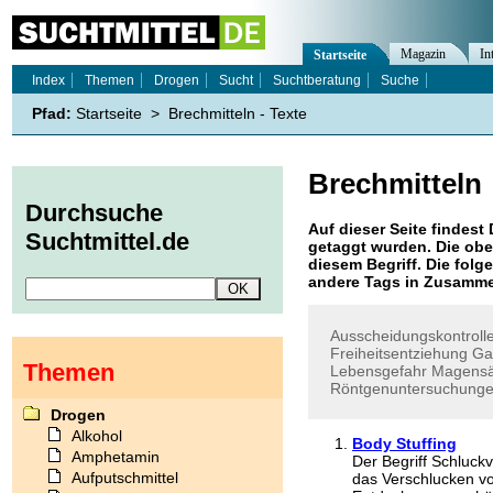
Magazin
In
Startseite
Index
Themen
Drogen
Sucht
Suchtberatung
Suche
Pfad:
Startseite
>
Brechmitteln - Texte
Brechmitteln
Durchsuche
Auf dieser Seite findest 
Suchtmittel.de
getaggt wurden. Die obe
diesem Begriff. Die folg
andere Tags in Zusamme
Ausscheidungskontroll
Freiheitsentziehung
Ga
Themen
Lebensgefahr
Magensä
Röntgenuntersuchung
Drogen
Alkohol
Body Stuffing
Amphetamin
Der Begriff Schluck
Aufputschmittel
das Verschlucken v