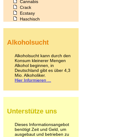
Cannabis
Crack
Ecstasy
Haschisch
Heroin
Ibogain
Koffein
Alkoholsucht
Kokain
Lachgas
LSD
Alkoholsucht kann durch den
Marihuana
Konsum kleinerer Mengen
Alkohol beginnen, in
Medikamente
Deutschland gibt es über 4,3
Meskalin
Mio. Alkoholiker.
Metamphetamin
Hier Informieren ...
Methadon
Morphin
Muskatnuss
Nikotin
Opium
Unterstütze uns
Pilze
Poppers
Psychopharmaka
Dieses Informationsangebot
benötigt Zeit und Geld, um
Schlafmittel
ausgebaut und betrieben zu
Schmerzmittel