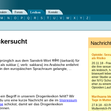
eraktiv
Forum
Kontakt
Lexikon
M
N
O
P
Q
R
S
T
U
V
W
X
Y
Z
ckersucht
rünglich aus dem Sanskrit-Wort शर्करा (śarkarā) für
als sukkar (, verb: sakkara) ins Arabische entlehnt
in den europäischen Sprachraum gelangte, ...
ein Begriff in unserem Drogenlexikon fehlt? Wir
u uns eine kurze Nachricht an die im
Impressum
se
schickst, damit wir das Drogenlexikon
önnen.