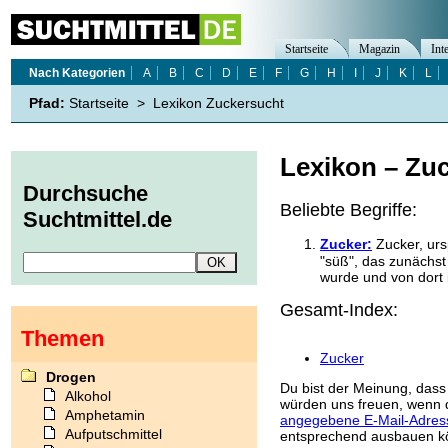
Startseite
Magazin
Int
Nach Kategorien
A
B
C
D
E
F
G
H
I
J
K
L
Pfad:
Startseite
>
Lexikon Zuckersucht
Lexikon – Zu
Durchsuche
Beliebte Begriffe:
Suchtmittel.de
Zucker:
Zucker, ursp
"süß", das zunächst 
wurde und von dort 
Gesamt-Index:
Themen
Zucker
Drogen
Du bist der Meinung, dass 
Alkohol
würden uns freuen, wenn d
Amphetamin
angegebene E-Mail-Adres
Aufputschmittel
entsprechend ausbauen k