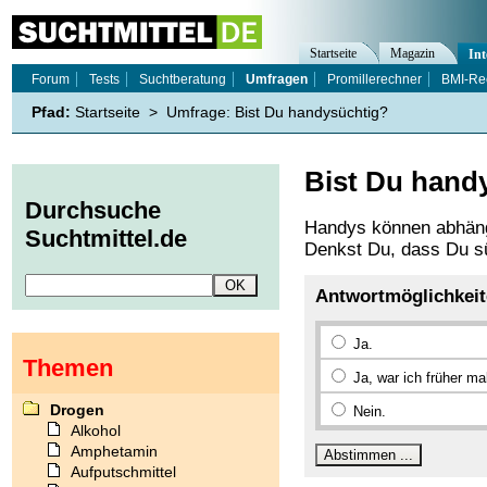
Startseite
Magazin
Int
Forum
Tests
Suchtberatung
Umfragen
Promillerechner
BMI-Re
Pfad:
Startseite
>
Umfrage: Bist Du handysüchtig?
Bist Du hand
Durchsuche
Handys können abhäng
Suchtmittel.de
Denkst Du, dass Du s
Antwortmöglichkei
Ja.
Themen
Ja, war ich früher ma
Drogen
Nein.
Alkohol
Amphetamin
Aufputschmittel