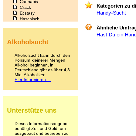
Cannabis
Kategorien zu d
Crack
Handy-Sucht
Ecstasy
Haschisch
Heroin
Ähnliche Umfra
Ibogain
Hast Du ein Han
Koffein
Alkoholsucht
Kokain
Lachgas
LSD
Alkoholsucht kann durch den
Marihuana
Konsum kleinerer Mengen
Alkohol beginnen, in
Medikamente
Deutschland gibt es über 4,3
Meskalin
Mio. Alkoholiker.
Metamphetamin
Hier Informieren ...
Methadon
Morphin
Muskatnuss
Nikotin
Opium
Unterstütze uns
Pilze
Poppers
Psychopharmaka
Dieses Informationsangebot
benötigt Zeit und Geld, um
Schlafmittel
ausgebaut und betrieben zu
Schmerzmittel