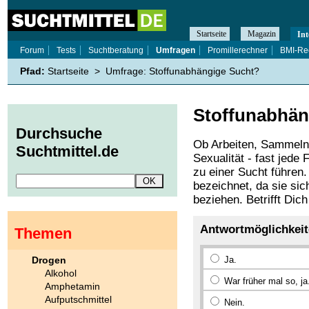
Startseite
Magazin
Int
Forum
Tests
Suchtberatung
Umfragen
Promillerechner
BMI-Re
Pfad:
Startseite
>
Umfrage: Stoffunabhängige Sucht?
Stoffunabhän
Durchsuche
Ob Arbeiten, Sammeln,
Suchtmittel.de
Sexualität - fast jed
zu einer Sucht führen
bezeichnet, da sie sic
beziehen. Betrifft Dic
Antwortmöglichkei
Themen
Drogen
Ja.
Alkohol
War früher mal so, ja
Amphetamin
Aufputschmittel
Nein.