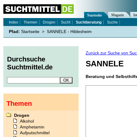
Magazin
In
Startseite
Index
Themen
Drogen
Sucht
Suchtberatung
Suche
Pfad:
Startseite
>
SANNELE - Hildesheim
Zurück zur Suche von Suc
Durchsuche
SANNELE
Suchtmittel.de
Beratung und Selbsthilf
Themen
Drogen
Alkohol
Amphetamin
Aufputschmittel