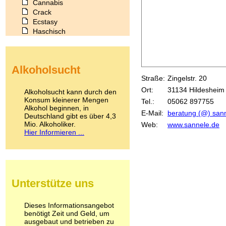
Cannabis
Crack
Ecstasy
Haschisch
Heroin
Ibogain
Koffein
Alkoholsucht
Kokain
Straße:
Zingelstr. 20
Lachgas
LSD
Ort:
31134 Hildesheim
Alkoholsucht kann durch den
Marihuana
Konsum kleinerer Mengen
Tel.:
05062 897755
Alkohol beginnen, in
Medikamente
E-Mail:
beratung (@) sann
Deutschland gibt es über 4,3
Meskalin
Mio. Alkoholiker.
Web:
www.sannele.de
Metamphetamin
Hier Informieren ...
Methadon
Morphin
Muskatnuss
Nikotin
Opium
Unterstütze uns
Pilze
Poppers
Psychopharmaka
Dieses Informationsangebot
benötigt Zeit und Geld, um
Schlafmittel
ausgebaut und betrieben zu
Schmerzmittel