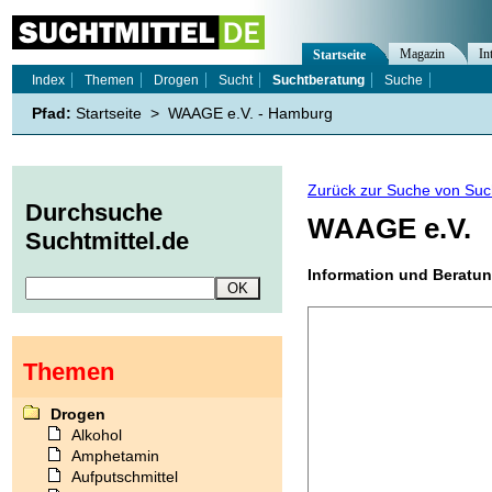
Magazin
In
Startseite
Index
Themen
Drogen
Sucht
Suchtberatung
Suche
Pfad:
Startseite
>
WAAGE e.V. - Hamburg
Zurück zur Suche von Suc
Durchsuche
WAAGE e.V.
Suchtmittel.de
Information und Beratun
Themen
Drogen
Alkohol
Amphetamin
Aufputschmittel