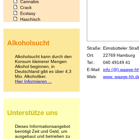
Cannabis
Crack
Ecstasy
Haschisch
Heroin
Ibogain
Koffein
Alkoholsucht
Kokain
Straße:
Eimsbütteler Stra
Lachgas
LSD
Ort:
22769 Hamburg
Alkoholsucht kann durch den
Marihuana
Konsum kleinerer Mengen
Tel.:
040 49149 41
Alkohol beginnen, in
Medikamente
E-Mail:
info (@) waage-hh 
Deutschland gibt es über 4,3
Meskalin
Mio. Alkoholiker.
Web:
www. waage-hh.d
Metamphetamin
Hier Informieren ...
Methadon
Morphin
Muskatnuss
Nikotin
Opium
Unterstütze uns
Pilze
Poppers
Psychopharmaka
Dieses Informationsangebot
benötigt Zeit und Geld, um
Schlafmittel
ausgebaut und betrieben zu
Schmerzmittel