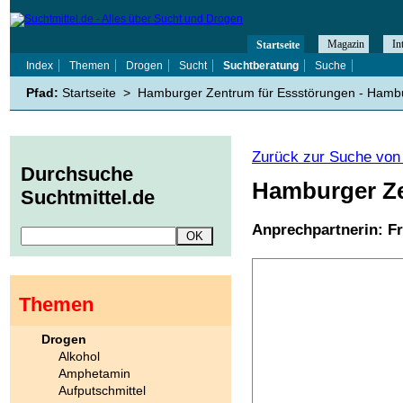
Magazin
In
Startseite
Index
Themen
Drogen
Sucht
Suchtberatung
Suche
Pfad:
Startseite
>
Hamburger Zentrum für Essstörungen - Hamb
Zurück zur Suche von 
Durchsuche
Hamburger Ze
Suchtmittel.de
Anprechpartnerin: F
Themen
Drogen
Alkohol
Amphetamin
Aufputschmittel