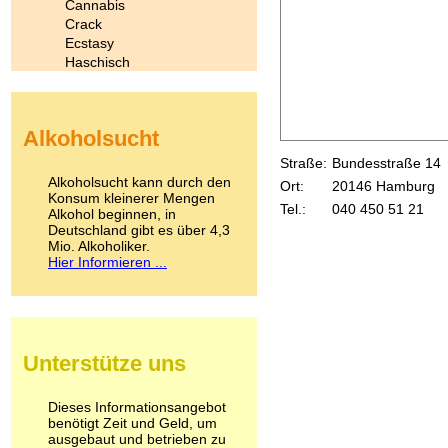
Cannabis
Crack
Ecstasy
Haschisch
Heroin
Ibogain
Koffein
Alkoholsucht
Kokain
Lachgas
Straße:
Bundesstraße 14
LSD
Alkoholsucht kann durch den
Ort:
20146 Hamburg
Marihuana
Konsum kleinerer Mengen
Tel.:
040 450 51 21
Alkohol beginnen, in
Medikamente
Deutschland gibt es über 4,3
Meskalin
Mio. Alkoholiker.
Metamphetamin
Hier Informieren ...
Methadon
Morphin
Muskatnuss
Nikotin
Opium
Unterstütze uns
Pilze
Poppers
Psychopharmaka
Dieses Informationsangebot
benötigt Zeit und Geld, um
Schlafmittel
ausgebaut und betrieben zu
Schmerzmittel