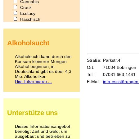
Cannabis
Crack
Ecstasy
Haschisch
Heroin
Ibogain
Koffein
Alkoholsucht
Kokain
Lachgas
LSD
Alkoholsucht kann durch den
Straße:
Parkstr.4
Marihuana
Konsum kleinerer Mengen
Alkohol beginnen, in
Medikamente
Ort:
71034 Böblingen
Deutschland gibt es über 4,3
Meskalin
Tel.:
07031 663-1441
Mio. Alkoholiker.
Metamphetamin
Hier Informieren ...
E-Mail:
info-essstörungen 
Methadon
Morphin
Muskatnuss
Nikotin
Opium
Unterstütze uns
Pilze
Poppers
Psychopharmaka
Dieses Informationsangebot
benötigt Zeit und Geld, um
Schlafmittel
ausgebaut und betrieben zu
Schmerzmittel