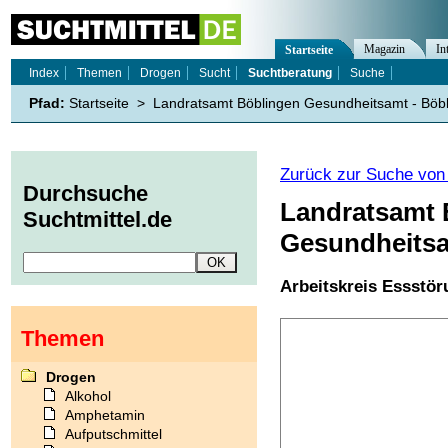
Magazin
In
Startseite
Index
Themen
Drogen
Sucht
Suchtberatung
Suche
Pfad:
Startseite
>
Landratsamt Böblingen Gesundheitsamt - Böb
Zurück zur Suche von 
Durchsuche
Landratsamt 
Suchtmittel.de
Gesundheits
Arbeitskreis Essstö
Themen
Drogen
Alkohol
Amphetamin
Aufputschmittel