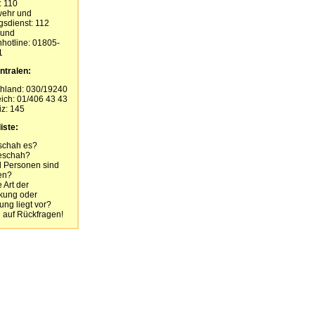
: 110
wehr und
gsdienst: 112
 und
hotline: 01805-
1
ntralen:
hland: 030/19240
eich: 01/406 43 43
z: 145
iste:
schah es?
eschah?
l Personen sind
fen?
 Art der
kung oder
ung liegt vor?
 auf Rückfragen!