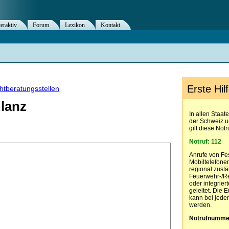
teraktiv
Forum
Lexikon
Kontakt
Erste Hil
htberatungsstellen
ulanz
In allen Staat
der Schweiz u
gilt diese Not
Notruf: 112
Anrufe von Fe
Mobiltelefone
regional zust
Feuerwehr-/Ret
oder integriert
geleitet. Die
kann bei jede
werden.
Notrufnumme