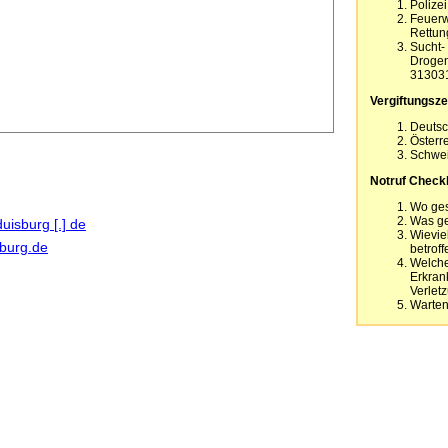
Polizei
Feuer
Rettun
Sucht-
Drogen
31303
Vergiftungsze
Deutsc
Österr
Schwei
Notruf Checkl
Wo ge
Was g
duisburg [.] de
Wievie
sburg.de
betrof
Welche
Erkran
Verletz
Warten