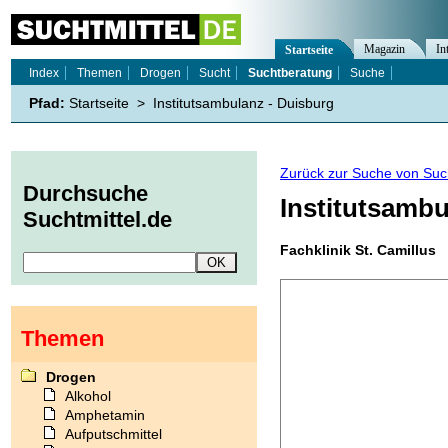
Magazin
In
Startseite
Index
Themen
Drogen
Sucht
Suchtberatung
Suche
Pfad:
Startseite
>
Institutsambulanz - Duisburg
Zurück zur Suche von Suc
Durchsuche
Institutsamb
Suchtmittel.de
Fachklinik St. Camillus
Themen
Drogen
Alkohol
Amphetamin
Aufputschmittel