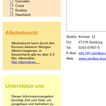
Cannabis
Crack
Ecstasy
Haschisch
Heroin
Ibogain
Koffein
Alkoholsucht
Kokain
Straße:
Kirchstr. 12
Lachgas
LSD
Ort:
47178 Duisburg
Alkoholsucht kann durch den
Marihuana
Konsum kleinerer Mengen
Tel.:
0203 47907-0
Alkohol beginnen, in
Medikamente
E-Mail:
info (@) camillus-
Deutschland gibt es über 4,3
Meskalin
Mio. Alkoholiker.
Web:
www.camillus-dui
Metamphetamin
Hier Informieren ...
Methadon
Morphin
Muskatnuss
Nikotin
Opium
Unterstütze uns
Pilze
Poppers
Psychopharmaka
Dieses Informationsangebot
benötigt Zeit und Geld, um
Schlafmittel
ausgebaut und betrieben zu
Schmerzmittel