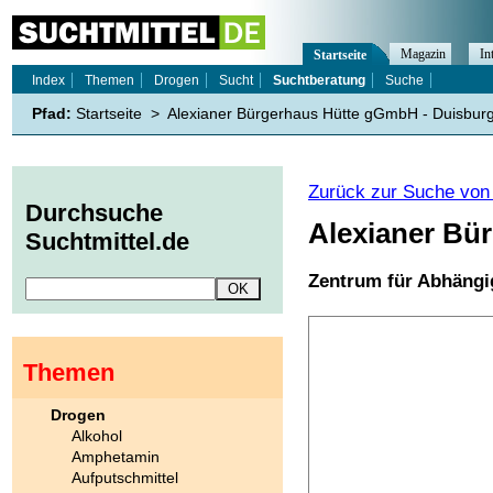
Magazin
In
Startseite
Index
Themen
Drogen
Sucht
Suchtberatung
Suche
Pfad:
Startseite
>
Alexianer Bürgerhaus Hütte gGmbH - Duisbur
Zurück zur Suche von 
Durchsuche
Alexianer Bü
Suchtmittel.de
Zentrum für Abhängi
Themen
Drogen
Alkohol
Amphetamin
Aufputschmittel