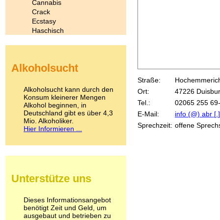
Cannabis
Crack
Ecstasy
Haschisch
Heroin
Ibogain
Koffein
Alkoholsucht
Kokain
Lachgas
Straße:
Hochemmeriche
LSD
Alkoholsucht kann durch den
Ort:
47226 Duisbu
Marihuana
Konsum kleinerer Mengen
Tel.:
02065 255 69
Alkohol beginnen, in
Medikamente
Deutschland gibt es über 4,3
E-Mail:
info (@) abr [.
Meskalin
Mio. Alkoholiker.
Metamphetamin
Sprechzeit:
offene Sprech
Hier Informieren ...
Methadon
Morphin
Muskatnuss
Nikotin
Opium
Unterstütze uns
Pilze
Poppers
Psychopharmaka
Dieses Informationsangebot
benötigt Zeit und Geld, um
Schlafmittel
ausgebaut und betrieben zu
Schmerzmittel