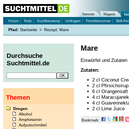
Startseite
Magazin
Int
Forum
Tests
Suchtberatung
Umfragen
Promillerechner
BMI-Re
Pfad:
Startseite
>
Rezept: Mare
Mare
Durchsuche
Eiswürfel und Zutaten
Suchtmittel.de
Zutaten:
2 cl Coconut Cr
2 cl Pfirsichsirup
6 cl Orangensaft
Themen
4 cl Maracujanek
4 cl Guavennekt
2 cl Lime Juice
Drogen
Alkohol
Amphetamin
Bookmark:
Aufputschmittel