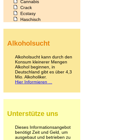
Cannabis
Crack
Ecstasy
Haschisch
Heroin
Ibogain
Koffein
Alkoholsucht
Kokain
Lachgas
LSD
Alkoholsucht kann durch den
Marihuana
Konsum kleinerer Mengen
Alkohol beginnen, in
Medikamente
Deutschland gibt es über 4,3
Meskalin
Mio. Alkoholiker.
Metamphetamin
Hier Informieren ...
Methadon
Morphin
Muskatnuss
Nikotin
Opium
Unterstütze uns
Pilze
Poppers
Psychopharmaka
Dieses Informationsangebot
benötigt Zeit und Geld, um
Schlafmittel
ausgebaut und betrieben zu
Schmerzmittel