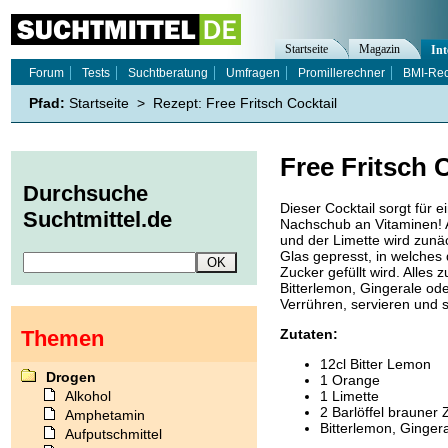
Startseite
Magazin
Int
Forum
Tests
Suchtberatung
Umfragen
Promillerechner
BMI-Re
Pfad:
Startseite
>
Rezept: Free Fritsch Cocktail
Free Fritsch 
Durchsuche
Dieser Cocktail sorgt für e
Suchtmittel.de
Nachschub an Vitaminen! 
und der Limette wird zunäc
Glas gepresst, in welches
Zucker gefüllt wird. Alles
Bitterlemon, Gingerale ode
Verrühren, servieren und
Themen
Zutaten:
12cl Bitter Lemon
Drogen
1 Orange
Alkohol
1 Limette
2 Barlöffel brauner 
Amphetamin
Bitterlemon, Ginger
Aufputschmittel