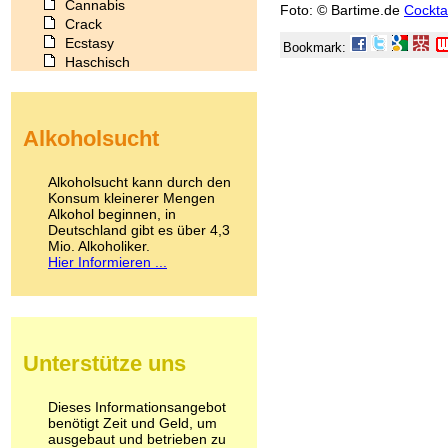
Cannabis
Foto: © Bartime.de
Cockta
Crack
Ecstasy
Bookmark:
Haschisch
Heroin
Ibogain
Koffein
Alkoholsucht
Kokain
Lachgas
LSD
Alkoholsucht kann durch den
Marihuana
Konsum kleinerer Mengen
Alkohol beginnen, in
Medikamente
Deutschland gibt es über 4,3
Meskalin
Mio. Alkoholiker.
Metamphetamin
Hier Informieren ...
Methadon
Morphin
Muskatnuss
Nikotin
Opium
Unterstütze uns
Pilze
Poppers
Psychopharmaka
Dieses Informationsangebot
benötigt Zeit und Geld, um
Schlafmittel
ausgebaut und betrieben zu
Schmerzmittel