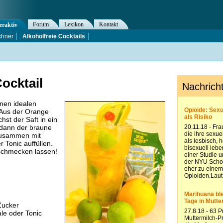
Forum
Lexikon
Kontakt
eraktiv
chner
Alkoholfreie Cocktails
Cocktail
inen idealen
Aus der Orange
hst der Saft in ein
 dann der braune
 zusammen mit
r Tonic auffüllen.
 schmecken lassen!
Zucker
ale oder Tonic