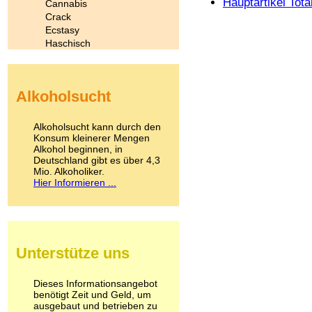
Hauptartikel Tota
Cannabis
Crack
Ecstasy
Haschisch
Heroin
Ibogain
Koffein
Alkoholsucht
Kokain
Lachgas
LSD
Alkoholsucht kann durch den
Marihuana
Konsum kleinerer Mengen
Alkohol beginnen, in
Medikamente
Deutschland gibt es über 4,3
Meskalin
Mio. Alkoholiker.
Metamphetamin
Hier Informieren ...
Methadon
Morphin
Muskatnuss
Nikotin
Opium
Unterstütze uns
Pilze
Poppers
Psychopharmaka
Dieses Informationsangebot
benötigt Zeit und Geld, um
Schlafmittel
ausgebaut und betrieben zu
Schmerzmittel