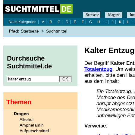
Startseite
Magazin
Int
Nach Kategorien
A
B
C
D
E
F
G
H
I
J
K
L
Pfad:
Startseite
>
Suchtmittel
Kalter Entzug
Durchsuche
Der Begriff
Kalter En
Suchtmittel.de
Totalentzug
. Um weit
erhalten, bitte den Ha
aus dem Inhalt:
Ein Totalentzug, 
Methode des Drog
Themen
abrupt abgesetzt 
Medikamentenhilf
Drogen
unfreiwilligen En
Alkohol
Amphetamin
Verweise:
Aufputschmittel