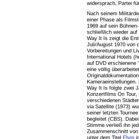
widersprach, Partei fü
Nach seinem Militärdi
einer Phase als Filmst
1969 auf sein Bühnen
schließlich wieder auf 
Way It Is zeigt die En
Juli/August 1970 von d
Vorbereitungen und Li
International Hotels (
auf DVD erschienene "S
eine völlig überarbeite
Originaldokumentation
Kameraeinstellungen. 
Way It Is folgte zwei 
Konzertfilms On Tour,
verschiedenen Städten
via Satellite (1973) w
seiner letzten Tourne
begleitet (CBS). Dabei
Stimme verließ ihn jed
Zusammenschnitt von z
unter dem Titel
Elvis
i