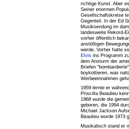
richtige Kunst. Aber e
Seiner enormen Popular
Gesellschaftskreise le
Gegenteil. In der Ed 
Musiksendung im dama
landesweite Rekord-Ei
vorher öffentlich bek
anstößigen Bewegungen
werde. Vorher hatte s
Elvis
ins Programm zu 
dem Ansturm der ameri
Briefen "bombardierte
boykottieren, was nat
Werbeeinnahmen gehab
1959 lernte er währen
Priscilla Beaulieu ken
1968 wurde die gemei
geboren, die 1994 dur
Michael Jackson Aufs
Beaulieu wurde 1973 
Musikalisch stand er 