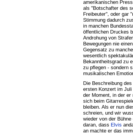
amerikanischen Presse
als "Botschafter des 
Freibeuter", oder gar
Stimmung dadurch zusä
in manchen Bundesstaa
öffentlichen Druckes 
Androhung von Strafen
Bewegungen nie einen 
Gegensatz zu manchen
wesentlich spektakulär
Bekanntheitsgrad zu e
zu pflegen - sondern 
musikalischen Emotio
Die Beschreibung des 
ersten Konzert im Juli
der Moment, in der er 
sich beim Gitarrespiel
bleiben. Als er nun di
schreien, und wir wuss
wieder von der Bühne 
daran, dass
Elvis
anda
an machte er das imme