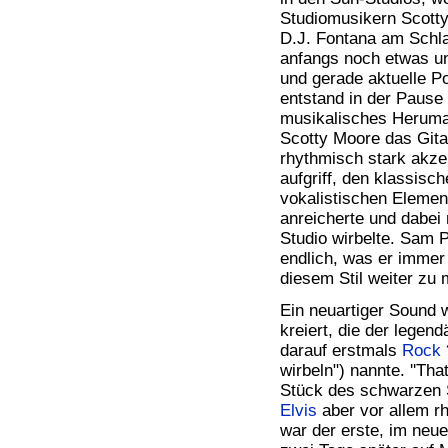
Studiomusikern Scotty 
D.J. Fontana am Schla
anfangs noch etwas un
und gerade aktuelle P
entstand in der Pause
musikalisches Herumal
Scotty Moore das Gita
rhythmisch stark akzen
aufgriff, den klassisc
vokalistischen Eleme
anreicherte und dabei
Studio wirbelte. Sam P
endlich, was er immer 
diesem Stil weiter zu
Ein neuartiger Sound 
kreiert, die der legen
darauf erstmals
Rock
wirbeln") nannte. ''Tha
Stück des schwarzen 
Elvis
aber vor allem rh
war der erste, im neu