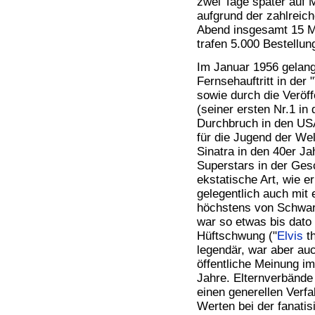
zwei Tage später auf 
aufgrund der zahlrei
Abend insgesamt 15 M
trafen 5.000 Bestellun
Im Januar 1956 gelan
Fernsehauftritt in d
sowie durch die Veröf
(seiner ersten Nr.1 in
Durchbruch in den USA
für die Jugend der We
Sinatra in den 40er Ja
Superstars in der Ges
ekstatische Art, wie e
gelegentlich auch mit 
höchstens von Schwa
war so etwas bis dato
Hüftschwung ("
Elvis
th
legendär, war aber auc
öffentliche Meinung i
Jahre. Elternverbände 
einen generellen Verfal
Werten bei der fanatis