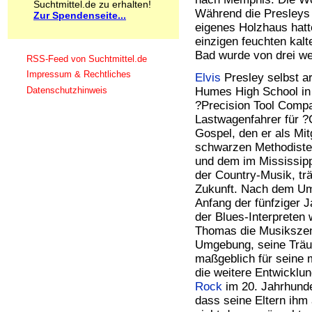
Suchtmittel.de zu erhalten!
Schnüffelstoffe
Während die Presleys 
Zur Spendenseite...
Spice
eigenes Holzhaus hatt
Sucht / Süchte
einzigen feuchten ka
Alkoholsucht
Bad wurde von drei we
RSS-Feed von Suchtmittel.de
Arbeitssucht
Impressum & Rechtliches
Co-Abhängigkeit
Elvis
Presley selbst a
Computersucht
Datenschutzhinweis
Humes High School in 
Ess-Brechsucht
?Precision Tool Compa
Essstörungen
Lastwagenfahrer für ?
Fernsehsucht
Gospel, den er als Mit
Fresssucht
schwarzen Methodisten
Internetsucht
und dem im Mississipp
Kaufsucht
der Country-Musik, tr
Koffeinsucht
Zukunft. Nach dem Umz
Magersucht
Anfang der fünfziger 
Mediensucht
der Blues-Interpreten 
Medikamentensucht
Thomas die Musikszene 
Nikotinsucht
Umgebung, seine Träu
Pornografiesucht
maßgeblich für seine m
Sammelsucht
die weitere Entwicklu
Sexsucht
Rock
im 20. Jahrhunde
Spielsucht
dass seine Eltern ihm
Medien