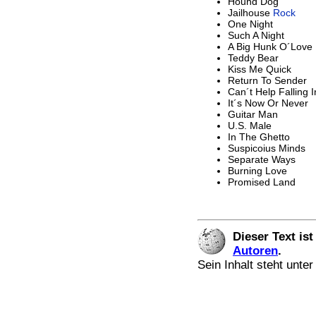
Hound Dog
Jailhouse
Rock
One Night
Such A Night
A Big Hunk O´Love
Teddy Bear
Kiss Me Quick
Return To Sender
Can´t Help Falling 
It´s Now Or Never
Guitar Man
U.S. Male
In The Ghetto
Suspicoius Minds
Separate Ways
Burning Love
Promised Land
Dieser Text is
Autoren
.
Sein Inhalt steht unte