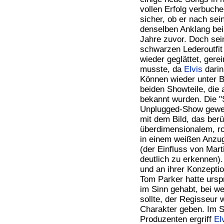
vollen Erfolg verbuche
sicher, ob er nach se
denselben Anklang bei
Jahre zuvor. Doch sein
schwarzen Lederoutfi
wieder geglättet, gere
musste, da
Elvis
darin
Können wieder unter B
beiden Showteile, die
bekannt wurden. Die "
Unplugged-Show gewert
mit dem Bild, das ber
überdimensionalem, r
in einem weißen Anzug
(der Einfluss von Mart
deutlich zu erkennen)
und an ihrer Konzepti
Tom Parker hatte ursp
im Sinn gehabt, bei w
sollte, der Regisseur 
Charakter geben. Im S
Produzenten ergriff
El