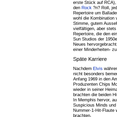
erste Stück auf RCA),
den
Rock
?n? Roll, jed
Repertoire um Ballade
wohl die Kombination 
Stimme, gutem Ausseh
vielfältigen, aber ste
Repertoire, die den ei
Sun Studios der 1950er
Neues hervorgebracht
einer Minderheiten- z
Späte Karriere
Nachdem
Elvis
währen
nicht besonders bemer
Anfang 1969 in den A
Produzenten Chips Mom
wieder in seiner Heim
brachten die beiden H
In Memphis hervor, au
Suspicious Minds und 
Nummer-1-Hit-Flaute w
brachten.