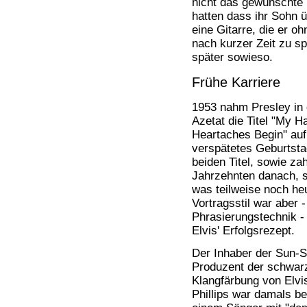
nicht das gewünschte 
Bücher
hatten dass ihr Sohn 
Filme
eine Gitarre, die er o
nach kurzer Zeit zu s
später sowieso.
Frühe Karriere
1953 nahm Presley in
Azetat die Titel "My 
Heartaches Begin" auf.
verspätetes Geburtsta
beiden Titel, sowie za
Jahrzehnten danach, sa
was teilweise noch heu
Vortragsstil war aber 
Phrasierungstechnik -
Elvis' Erfolgsrezept.
Der Inhaber der Sun-St
Produzent der schwarz
Klangfärbung von Elvi
Phillips war damals be