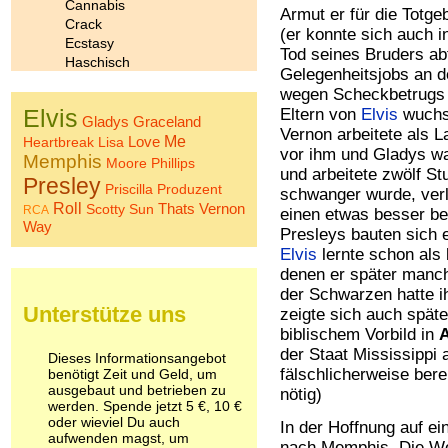
Cannabis
Armut er für die Totge
Crack
(er konnte sich auch 
Ecstasy
Tod seines Bruders abf
Haschisch
Gelegenheitsjobs an d
Heroin
wegen Scheckbetrugs 
Ibogain
Elvis
Eltern von
Elvis
wuchs
Koffein
Gladys
Graceland
Vernon arbeitete als L
Kokain
Love
Me
Heartbreak
Lisa
vor ihm und Gladys war
Lachgas
Memphis
Moore
Phillips
und arbeitete zwölf S
LSD
Presley
Priscilla
Produzent
schwanger wurde, verl
Marihuana
Roll
Thats
Vernon
Scotty
Sun
RCA
einen etwas besser be
Medikamente
Way
Meskalin
Presleys bauten sich 
Metamphetamin
Elvis
lernte schon als 
Methadon
denen er später manch
Morphin
der Schwarzen hatte ih
Muskatnuss
Unterstütze uns
zeigte sich auch spät
Nikotin
biblischem Vorbild in
Opium
der Staat Mississippi
Dieses Informationsangebot
Pilze
fälschlicherweise bere
benötigt Zeit und Geld, um
Poppers
ausgebaut und betrieben zu
nötig)
Psychopharmaka
werden. Spende jetzt 5 €, 10 €
oder wieviel Du auch
Schlafmittel
In der Hoffnung auf e
aufwenden magst, um
Schmerzmittel
nach Memphis. Die Wo