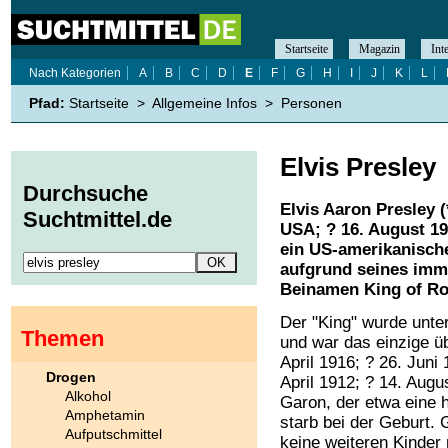
Startseite
Magazin
Int
Nach Kategorien
A
B
C
D
E
F
G
H
I
J
K
L
Pfad:
Startseite
>
Allgemeine Infos
>
Personen
Elvis Presley
Durchsuche
Elvis Aaron Presley
(
Suchtmittel.de
USA; ? 16. August 1
ein US-amerikanische
aufgrund seines imm
Beinamen King of Roc
Der "King" wurde un
Themen
und war das einzige 
April 1916; ? 26. Juni
Drogen
April 1912; ? 14. Augu
Alkohol
Garon, der etwa eine 
Amphetamin
starb bei der Geburt.
Aufputschmittel
keine weiteren Kinder