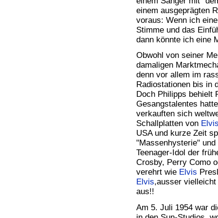
einem Sänger mit "de
einem ausgeprägten R
voraus: Wenn ich eine
Stimme und das Einfü
dann könnte ich eine M
Obwohl von seiner Mei
damaligen Marktmecha
denn vor allem im ras
Radiostationen bis in
Doch Philipps behielt 
Gesangstalentes hatte 
verkauften sich weltwe
Schallplatten von
Elvi
USA und kurze Zeit s
"Massenhysterie" und 
Teenager-Idol der früh
Crosby, Perry Como o
verehrt wie
Elvis
Presl
Elvis
,ausser vielleicht
aus!!
Am 5. Juli 1954 war d
in den Sun-Studios, w