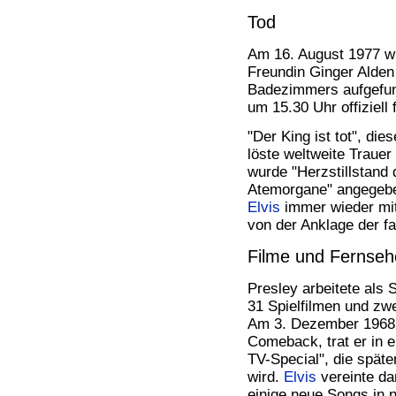
Tod
Am 16. August 1977 
Freundin Ginger Alde
Badezimmers aufgefun
um 15.30 Uhr offiziell 
"Der King ist tot", die
löste weltweite Trauer
wurde "Herzstillstand
Atemorgane" angegeben
Elvis
immer wieder mi
von der Anklage der f
Filme und Fernse
Presley arbeitete als 
31 Spielfilmen und zwe
Am 3. Dezember 1968,
Comeback, trat er in e
TV-Special", die spät
wird.
Elvis
vereinte da
einige neue Songs in 