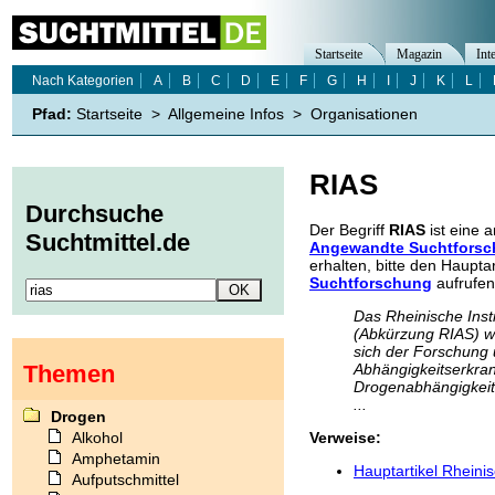
Startseite
Magazin
Int
Nach Kategorien
A
B
C
D
E
F
G
H
I
J
K
L
Pfad:
Startseite
>
Allgemeine Infos
>
Organisationen
RIAS
Durchsuche
Der Begriff
RIAS
ist eine 
Suchtmittel.de
Angewandte Suchtfors
erhalten, bitte den Hauptar
Suchtforschung
aufrufen
Das Rheinische Inst
(Abkürzung RIAS) wir
sich der Forschung 
Themen
Abhängigkeitserkra
Drogenabhängigkeit
...
Drogen
Alkohol
Verweise:
Amphetamin
Hauptartikel Rheini
Aufputschmittel