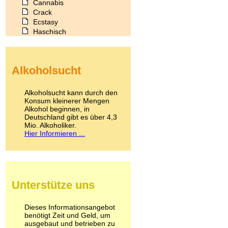
Cannabis
Crack
Ecstasy
Haschisch
Heroin
Ibogain
Koffein
Alkoholsucht
Kokain
Lachgas
LSD
Alkoholsucht kann durch den
Marihuana
Konsum kleinerer Mengen
Alkohol beginnen, in
Medikamente
Deutschland gibt es über 4,3
Meskalin
Mio. Alkoholiker.
Metamphetamin
Hier Informieren ...
Methadon
Morphin
Muskatnuss
Nikotin
Opium
Unterstütze uns
Pilze
Poppers
Psychopharmaka
Dieses Informationsangebot
benötigt Zeit und Geld, um
Schlafmittel
ausgebaut und betrieben zu
Schmerzmittel