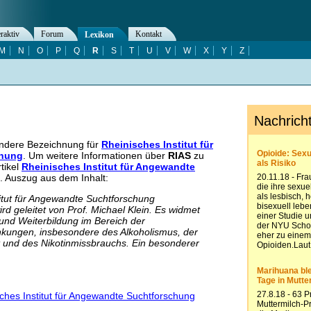
eraktiv
Forum
Kontakt
Lexikon
M
N
O
P
Q
R
S
T
U
V
W
X
Y
Z
andere Bezeichnung für
Rheinisches Institut für
chung
. Um weitere Informationen über
RIAS
zu
tikel
Rheinisches Institut für Angewandte
. Auszug aus dem Inhalt:
itut für Angewandte Suchtforschung
d geleitet von Prof. Michael Klein. Es widmet
und Weiterbildung im Bereich der
nkungen, insbesondere des Alkoholismus, der
 und des Nikotinmissbrauchs. Ein besonderer
sches Institut für Angewandte Suchtforschung