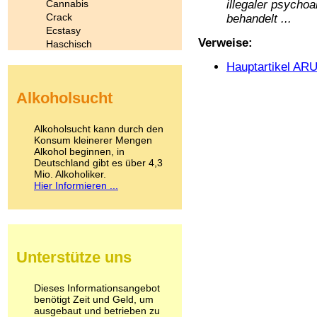
Cannabis
illegaler psycho
Crack
behandelt ...
Ecstasy
Verweise:
Haschisch
Heroin
Hauptartikel AR
Ibogain
Koffein
Alkoholsucht
Kokain
Lachgas
LSD
Alkoholsucht kann durch den
Marihuana
Konsum kleinerer Mengen
Alkohol beginnen, in
Medikamente
Deutschland gibt es über 4,3
Meskalin
Mio. Alkoholiker.
Metamphetamin
Hier Informieren ...
Methadon
Morphin
Muskatnuss
Nikotin
Opium
Unterstütze uns
Pilze
Poppers
Psychopharmaka
Dieses Informationsangebot
benötigt Zeit und Geld, um
Schlafmittel
ausgebaut und betrieben zu
Schmerzmittel