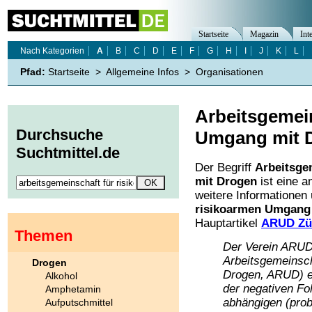
Startseite
Magazin
Int
Nach Kategorien
A
B
C
D
E
F
G
H
I
J
K
L
Pfad:
Startseite
>
Allgemeine Infos
>
Organisationen
Arbeitsgemein
Durchsuche
Umgang mit 
Suchtmittel.de
Der Begriff
Arbeitsge
mit Drogen
ist eine 
weitere Informationen
risikoarmen Umgang
Hauptartikel
ARUD Zü
Themen
Der Verein ARUD Z
Arbeitsgemeinsch
Drogen
Drogen, ARUD) en
Alkohol
der negativen Fo
Amphetamin
abhängigen (pro
Aufputschmittel