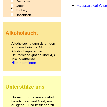
Cannabis
Hauptartikel Ano
Crack
Ecstasy
Haschisch
Heroin
Ibogain
Koffein
Alkoholsucht
Kokain
Lachgas
LSD
Alkoholsucht kann durch den
Marihuana
Konsum kleinerer Mengen
Alkohol beginnen, in
Medikamente
Deutschland gibt es über 4,3
Meskalin
Mio. Alkoholiker.
Metamphetamin
Hier Informieren ...
Methadon
Morphin
Muskatnuss
Nikotin
Opium
Unterstütze uns
Pilze
Poppers
Psychopharmaka
Dieses Informationsangebot
benötigt Zeit und Geld, um
Schlafmittel
ausgebaut und betrieben zu
Schmerzmittel