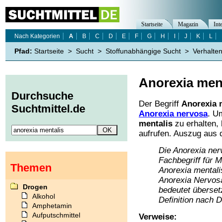
Startseite
Magazin
Int
Nach Kategorien
A
B
C
D
E
F
G
H
I
J
K
L
Pfad:
Startseite
>
Sucht
>
Stoffunabhängige Sucht
>
Verhalte
Anorexia men
Durchsuche
Der Begriff
Anorexia 
Suchtmittel.de
Anorexia nervosa
. U
mentalis
zu erhalten, 
aufrufen. Auszug aus 
Die Anorexia ner
Fachbegriff für 
Themen
Anorexia mentali
Anorexia Nervos
Drogen
bedeutet übersetz
Alkohol
Definition nach 
Amphetamin
Aufputschmittel
Verweise: